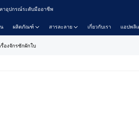
หาอุปกรณ์ระดับมืออาชีพ
าน
ผลิตภัณฑ์
สารละลาย
เกี่ยวกับเรา
แอปพลิเ
ครื่องจักรซักผักใบ