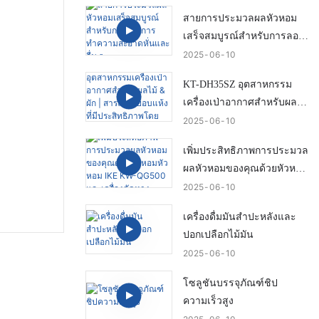
และมีความเสียหายต่ำ
สายการประมวลผลหัวหอม
เสร็จสมบูรณ์สำหรับการลอก
การทำความสะอาดหั่นและ
2025
06
10
อื่น ๆ
KT-DH35SZ อุตสาหกรรม
เครื่องเป่าอากาศสำหรับผลไม้
& ผัก | สารละลายอบแห้งที่มี
2025
06
10
ประสิทธิภาพโดยไอค์
เพิ่มประสิทธิภาพการประมวล
ผลหัวหอมของคุณด้วยหัวหอม
หัวหอม IKE KW-QG500 และ
2025
06
10
เครื่องตัดหาง
เครื่องดื่มมันสำปะหลังและ
ปอกเปลือกไม้มัน
2025
06
10
โซลูชันบรรจุภัณฑ์ชิป
ความเร็วสูง