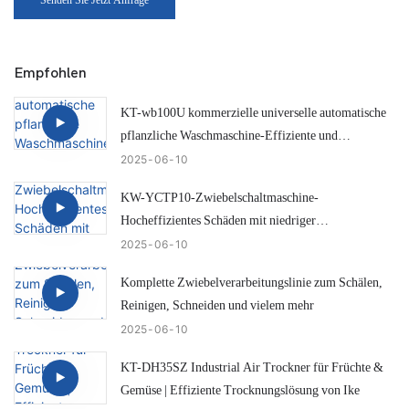
Empfohlen
KT-wb100U kommerzielle universelle automatische
pflanzliche Waschmaschine-Effiziente und
intelligente Zwiebelreinigungslösung
2025
06
10
KW-YCTP10-Zwiebelschaltmaschine-
Hocheffizientes Schäden mit niedriger
Schadensschürze
2025
06
10
Komplette Zwiebelverarbeitungslinie zum Schälen,
Reinigen, Schneiden und vielem mehr
2025
06
10
KT-DH35SZ Industrial Air Trockner für Früchte &
Gemüse | Effiziente Trocknungslösung von Ike