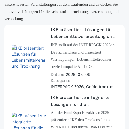
unsere neuesten Veranstaltungen auf dem Laufenden und entdecken Sie
innovative Lösungen für die Lebensmitteltrocknung, -verarbeitung und -
verpackung.
IKE präsentiert Lösungen für
Lebensmittelverarbeitung und
Trocknung auf der INTERPACK
IKE stellt auf der INTERPACK 2026 in
2026
Deutschland aus und präsentiert
Wärmepumpen-Lebensmitteltrockner
sowie kompakte All-in-One-
Gefriertrockner, darunter die Modelle
Datum
2026
05
09
Kategorie
FVD-H4, FVD-H6 und FVD-H12.
INTERPACK 2026, Gefriertrockner, Wärmepumpen-Lebensmitteltrockner
Besucher können sich Live-
Trocknungsdemonstrationen ansehen und
IKE präsentierte integrierte
erfahren, warum immer mehr
Lösungen für die
europäische Kunden natürlich
Lebensmittelverarbeitung und
Auf der FoodExpo Kazakhstan 2025
getrocknetes Obst bevorzugen, das mit
-trocknung auf der FoodExpo
präsentierte IKE den Trockenschrank
Wärmepumpen-Trocknungstechnologie
Kazakhstan 2025
WRH-100T und führte Live-Tests mit