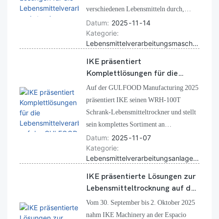
hergestellt wird.
verschiedenen Lebensmitteln durch,
darunter Wurstwaren, Fisch, Äpfel,
Datum
2025
11
14
Kategorie
Brokkoli, Rindfleisch, Hähnchen und
Lebensmittelverarbeitungsmaschinen, FoodExpo Kazakhstan, IKE Maschinen
Chilischoten. Das Unternehmen stellte
außerdem sein komplettes Angebot an
IKE präsentiert
industriellen Trocknungslösungen vor –
Komplettlösungen für die
Trockenräume, Wärmepumpenkammern
Lebensmittelverarbeitung auf
Auf der GULFOOD Manufacturing 2025
und kontinuierliche Anlagen – sowie
der GULFOOD Manufacturing
präsentiert IKE seinen WRH-100T
Vor- und Nachbearbeitungsanlagen wie
2025
Schrank-Lebensmitteltrockner und stellt
Wasch-, Schäl-, Schneide- und
sein komplettes Sortiment an
Verpackungsmaschinen und bietet damit
Lebensmittelverarbeitungsanlagen vor,
Datum
2025
11
07
schlüsselfertige Komplettlösungen für
Kategorie
darunter Wasch-, Schäl-,
Lebensmittelverarbeitungslinien.
Lebensmittelverarbeitungsanlagen Dubai, GULFOOD Manufacturing, IKE Lebensmittelmaschinen
Gefriertrocknungs- und
Verpackungsmaschinen. Besucher
IKE präsentierte Lösungen zur
können ihre eigenen Produkte für
Lebensmitteltrocknung auf der
kostenlose Trocknungsversuche
Espacio Food & Service 2025 in
Vom 30. September bis 2. Oktober 2025
mitbringen und die Komplettlösungen
Chile
nahm IKE Machinery an der Espacio