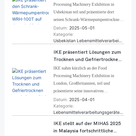
Messen in Nachbarländern wie
Lebensmittelverarbeitungsmas
Processing Machinery Exhibition in
Kirgisistan und Usbekistan teil und bringt
chinenausstellung
Usbekistan teil und präsentierte dort
unsere innovative Trocknungs- und
seinen Schrank-Wärmepumpentrockner
Verarbeitungstechnologie näher an die
WRH-100T, das kompakteste und
Datum
2025
05
01
lokalen Märkte.
Kategorie
meistverkaufte Modell des
Usbekistan Lebensmittelverarbeitung, Wärmepumpentrockner, Schranktrockner
Unternehmens. Dieser vielseitige
Trockner wurde für kleine und
IKE präsentiert Lösungen zum
experimentelle Lebensmittelverarbeiter
Trocknen und Gefriertrocknen
entwickelt und erfüllt lokale
von Lebensmitteln auf der
IKE nahm kürzlich an der Food
Herausforderungen in Bezug auf
London Food Processing
Processing Machinery Exhibition in
Energieeffizienz, Produktqualität und
Machinery Exhibition
London, Großbritannien, teil und
Flexibilität bei der Verarbeitung
präsentierte seine innovativen
mehrerer Produkte.
Lebensmitteltrocknungsmaschinen und
Datum
2025
04
01
Kategorie
Gefriertrockner. Zu den vorgestellten
Lebensmittelverarbeitungsgeräte Europa, Londoner Ausstellung, Lebensmitteltrocknungsmaschine
Produkten gehörten der Schrank-
Wärmepumpentrockner WRH-100T und
IKE stellt auf der MIHAS 2025
der Gefriertrockner FVD-H6, die für
in Malaysia fortschrittliche