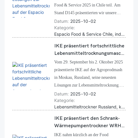
von IKE für die
Food & Service 2025 in Chile teil. Am
Lebensmittelverarbeitung kennenlernen.
Stand D145 präsentierten wir unsere
kommerziellen Lebensmitteltrockner,
Datum
2025
10
02
Kategorie
demonstrierten Ergebnisse der
Espacio Food & Service Chile, industrieller Lebensmitteltrockner, Lösungen zum Trocknen von Lebensmitteln
Lebensmitteltrocknung und freuten uns
über den Besuch unserer geschätzten
IKE präsentiert fortschrittliche
Kunden. Die Messe stärkte
Lebensmitteltrocknungsmaschi
Partnerschaften und präsentierte die
nen auf der Agroprodmash
Vom 29. September bis 2. Oktober 2025
zuverlässigen Lösungen von IKE für die
2025 in Moskau
präsentierte IKE auf der Agroprodmash
globale Lebensmittelindustrie.
in Moskau, Russland, seine neuesten
Lösungen zur Lebensmitteltrocknung.
Auf der Messe präsentierten wir
Datum
2025
10
02
Kategorie
kommerzielle Wärmepumpentrockner,
Lebensmitteltrockner Russland, kommerzieller Lebensmitteltrockner Moskau, Agroprodmash 2025
Gefriertrockner und komplette,
maßgeschneiderte
IKE präsentiert den Schrank-
Lebensmittelverarbeitungslinien. Neben
Wärmepumpentrockner WRH-
Russland nimmt IKE jährlich auch an
100T auf der usbekischen
IKE nahm kürzlich an der Food