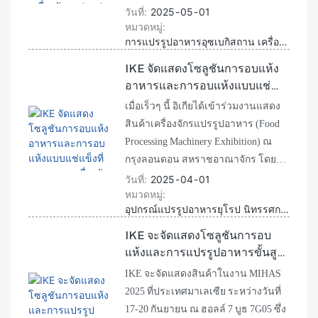
ที่เป็นนวัตกรรมของเราเข้าใกล้ตลาด
100T ซึ่งเป็นรุ่นที่กะทัดรัดที่สุดและขาย
วันที่
2025
05
01
ท้องถิ่นมากขึ้น
หมวดหมู่
ดีที่สุดของบริษัท เครื่องอบผ้า
การแปรรูปอาหารอุซเบกิสถาน เครื่องอบผ้าแบบปั๊มความร้อน เครื่องอบผ้าแบบตู้
อเนกประสงค์รุ่นนี้ออกแบบมาสำหรับ
เครื่องแปรรูปอาหารขนาดเล็กและ
IKE จัดแสดงโซลูชันการอบแห้ง
แบบทดลอง ช่วยตอบโจทย์ความ
อาหารและการอบแห้งแบบแช่
ท้าทายในท้องถิ่นในด้านประสิทธิภาพ
แข็งที่งานแสดงเครื่องจักรแปรรูป
เมื่อเร็วๆ นี้ อิเกียได้เข้าร่วมงานแสดง
การใช้พลังงาน คุณภาพผลิตภัณฑ์ และ
อาหารลอนดอน
สินค้าเครื่องจักรแปรรูปอาหาร (Food
ความยืดหยุ่นของผลิตภัณฑ์หลายชนิด
Processing Machinery Exhibition) ณ
กรุงลอนดอน สหราชอาณาจักร โดยนำ
เสนอนวัตกรรมเครื่องอบแห้งอาหาร
วันที่
2025
04
01
หมวดหมู่
และเครื่องทำแห้งแบบแช่แข็ง
อุปกรณ์แปรรูปอาหารยุโรป นิทรรศการลอนดอน เครื่องอบแห้งอาหาร
ผลิตภัณฑ์เด่นประกอบด้วยเครื่องอบ
แห้งแบบปั๊มความร้อนสำหรับตู้ WRH-
IKE จะจัดแสดงโซลูชันการอบ
100T และเครื่องทำแห้งแบบแช่แข็ง
แห้งและการแปรรูปอาหารขั้นสูง
FVD-H6 ซึ่งออกแบบมาเพื่อมอบ
ที่งาน MIHAS 2025 ในมาเลเซีย
IKE จะจัดแสดงสินค้าในงาน MIHAS
ประสิทธิภาพการประหยัดพลังงาน การ
2025 ที่ประเทศมาเลเซีย ระหว่างวันที่
ทำงานที่เป็นมิตรต่อสิ่งแวดล้อม และ
17-20 กันยายน ณ ฮอลล์ 7 บูธ 7G05 ซึ่ง