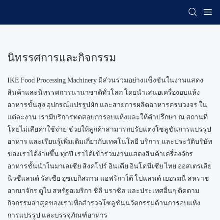
นิทรรศการและกิจกรรม
IKE Food Processing Machinery มีส่วนร่วมอย่างแข็งขันในงานแสดง
สินค้าและนิทรรศการนานาชาติทั่วโลก โดยนำเสนอเครื่องอบแห้ง
อาหารขั้นสูง อุปกรณ์แปรรูปผัก และสายการผลิตอาหารครบวงจร ใน
แต่ละงาน เรามีบริการทดสอบการอบแห้งและให้คำปรึกษา ณ สถานที่
โดยไม่เสียค่าใช้จ่าย ช่วยให้ลูกค้าสามารถปรับแต่งโซลูชันการแปรรูป
อาหาร และเรียนรู้เพิ่มเติมเกี่ยวกับเทคโนโลยี บริการ และประวัติบริษัท
ของเราได้ง่ายขึ้น ทุกปี เราได้เข้าร่วมงานแสดงสินค้าเครื่องจักร
อาหารชั้นนำในมาเลเซีย สิงคโปร์ อินเดีย อินโดนีเซีย ไทย ออสเตรเลีย
นิวซีแลนด์ รัสเซีย อุซเบกิสถาน แอฟริกาใต้ โปแลนด์ เยอรมนี สหราช
อาณาจักร ดูไบ สหรัฐอเมริกา ชิลี บราซิล และประเทศอื่นๆ ติดตาม
กิจกรรมล่าสุดของเราเพื่อสำรวจโซลูชันนวัตกรรมด้านการอบแห้ง
การแปรรูป และบรรจุภัณฑ์อาหาร