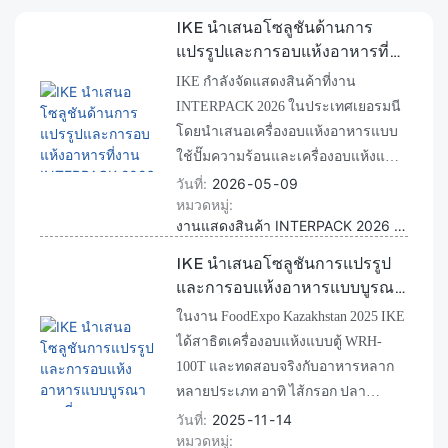
IKE นำเสนอโซลูชันด้านการ
แปรรูปและการอบแห้งอาหารที่
งาน INTERPACK 2026
IKE กำลังจัดแสดงสินค้าที่งาน
INTERPACK 2026 ในประเทศเยอรมนี
โดยนำเสนอเครื่องอบแห้งอาหารแบบ
ใช้ปั๊มความร้อนและเครื่องอบแห้งแบบ
แช่แข็งอเนกประสงค์ขนาดกะทัดรัด
วันที่
2026
05
09
หมวดหมู่
ได้แก่ รุ่น FVD-H4, FVD-H6 และ FVD-
งานแสดงสินค้า INTERPACK 2026 เครื่องอบแห้งแบบแช่แข็ง เครื่องอบแห้งอาหารแบบปั๊มความร้อน
H12 ผู้เข้าชมสามารถชมการสาธิตการ
อบแห้งแบบสดๆ และค้นพบว่าทำไม
IKE นำเสนอโซลูชันการแปรรูป
ลูกค้าในยุโรปจำนวนมากจึงนิยมผลไม้
และการอบแห้งอาหารแบบบูรณา
อบแห้งแบบธรรมชาติที่ผลิตด้วย
การที่งาน FoodExpo
ในงาน FoodExpo Kazakhstan 2025 IKE
เทคโนโลยีการอบแห้งแบบปั๊มความ
Kazakhstan 2025
ได้สาธิตเครื่องอบแห้งแบบตู้ WRH-
ร้อน
100T และทดสอบจริงกับอาหารหลาก
หลายประเภท อาทิ ไส้กรอก ปลา
แอปเปิล บรอกโคลี เนื้อวัว เนื้อไก่ และ
วันที่
2025
11
14
หมวดหมู่
พริก นอกจากนี้ บริษัทยังได้นำเสนอ