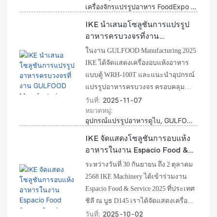
เครื่องจักรแปรรูปอาหาร FoodExpo Kazakhstan เครื่องจักร IKE
โซลูชันการอบแห้งอุตสาหกรรมครบ
วงจร ทั้งห้องอบแห้ง ห้องปั๊มความร้อน
IKE นำเสนอโซลูชันการแปรรูป
และสายการผลิตแบบต่อเนื่อง รวมถึง
อาหารครบวงจรที่งาน
อุปกรณ์ก่อนและหลังการอบแห้ง เช่น
GULFOOD Manufacturing
ในงาน GULFOOD Manufacturing 2025
เครื่องล้าง เครื่องปอก เครื่องหั่น และ
2025
IKE ได้จัดแสดงเครื่องอบแห้งอาหาร
เครื่องบรรจุ ซึ่งนำเสนอโซลูชันแบบ
แบบตู้ WRH-100T และแนะนำอุปกรณ์
ครบวงจรสำหรับสายการผลิตอาหาร
แปรรูปอาหารครบวงจร ครอบคลุม
ตั้งแต่เครื่องล้าง เครื่องปอกเปลือก
วันที่
2025
11
07
หมวดหมู่
เครื่องอบแห้งแบบแช่แข็ง และเครื่อง
อุปกรณ์แปรรูปอาหารดูไบ, GULFOOD Manufacturing, เครื่องจักรอาหาร IKE
บรรจุภัณฑ์ ผู้เข้าชมสามารถนำ
ผลิตภัณฑ์ของตนเองมาทดลองอบแห้ง
IKE จัดแสดงโซลูชันการอบแห้ง
ได้ฟรี พร้อมสัมผัสโซลูชันการแปรรูป
อาหารในงาน Espacio Food &
อาหารแบบครบวงจรของ IKE
Service 2025 ที่ประเทศชิลี
ระหว่างวันที่ 30 กันยายน ถึง 2 ตุลาคม
2568 IKE Machinery ได้เข้าร่วมงาน
Espacio Food & Service 2025 ที่ประเทศ
ชิลี ณ บูธ D145 เราได้จัดแสดงเครื่อง
อบอาหารเชิงพาณิชย์ สาธิตผลการอบ
วันที่
2025
10
02