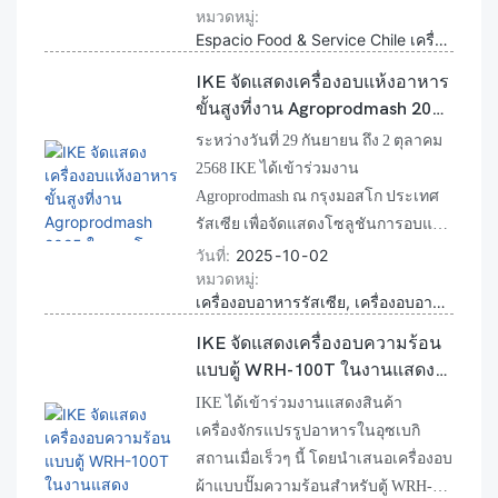
หมวดหมู่
อาหาร และต้อนรับลูกค้าผู้มีอุปการคุณ
Espacio Food & Service Chile เครื่องอบอาหารอุตสาหกรรม โซลูชันการอบอาหาร
ทุกท่าน นิทรรศการนี้ช่วยเสริมสร้าง
ความร่วมมือและเน้นย้ำถึงโซลูชันที่
IKE จัดแสดงเครื่องอบแห้งอาหาร
เชื่อถือได้ของ IKE สำหรับอุตสาหกรรม
ขั้นสูงที่งาน Agroprodmash 2025
อาหารทั่วโลก
ในมอสโก
ระหว่างวันที่ 29 กันยายน ถึง 2 ตุลาคม
2568 IKE ได้เข้าร่วมงาน
Agroprodmash ณ กรุงมอสโก ประเทศ
รัสเซีย เพื่อจัดแสดงโซลูชันการอบแห้ง
อาหารล่าสุดของเรา ภายในงาน เรา
วันที่
2025
10
02
หมวดหมู่
ได้นำเสนอเครื่องอบแห้งแบบปั๊มความ
เครื่องอบอาหารรัสเซีย, เครื่องอบอาหารเชิงพาณิชย์มอสโก, Agroprodmash 2025
ร้อนเชิงพาณิชย์ เครื่องอบแห้งแบบแช่
แข็ง และสายการผลิตอาหารแบบ
IKE จัดแสดงเครื่องอบความร้อน
เฉพาะทาง นอกเหนือจากรัสเซียแล้ว
แบบตู้ WRH-100T ในงานแสดง
IKE ยังเข้าร่วมงานแสดงสินค้าใน
เครื่องจักรแปรรูปอาหารอุซเบกิ
IKE ได้เข้าร่วมงานแสดงสินค้า
ประเทศใกล้เคียงเป็นประจำทุกปี เช่น
สถาน
เครื่องจักรแปรรูปอาหารในอุซเบกิ
คีร์กีซสถานและอุซเบกิสถาน เพื่อนำ
สถานเมื่อเร็วๆ นี้ โดยนำเสนอเครื่องอบ
เทคโนโลยีการอบแห้งและการแปรรูป
ผ้าแบบปั๊มความร้อนสำหรับตู้ WRH-