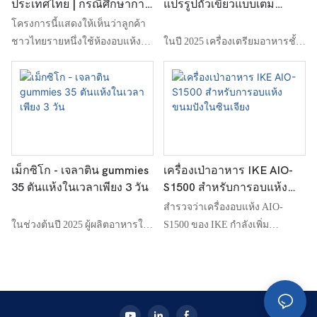
ประเทศไทย | กรณีศึกษาการ
แปรรูปถั่วเขียวแบบเต็ม
ติดตั้ง IKE AIO-DF300
บรรทัด: 10 ตันต่อชุด
โครงการนี้แสดงให้เห็นว่าลูกค้า
ชาวไทยรายหนึ่งใช้ห้องอบแห้ง
ในปี 2025 เครื่องเตรียมอาหารชั้น
แบบปั๊มความร้อน IKE AIO-
นำของสวิสได้มีส่วนร่วมกับไอค์
DF300 เพื่อเพิ่มประสิทธิภาพใน
เพื่อจัดหาสายแปรรูปถั่วเขียวที่
การอบแห้งไส้กรอก ลดการใช้
สมบูรณ์แบบที่ออกแบบมาเพื่อ
พลังงาน และรักษาคุณภาพของ
จัดการถั่วสด 10 ตันต่อแบทช์
ผลิตภัณฑ์ให้คงที่
โครงการต้องการโซลูชันแบบ
บูรณาการที่ครอบคลุมการซักการ
ลวกการอบแห้งและอุปกรณ์บรรจุ
เม็กซิโก - เจลาติน gummies
เครื่องเป่าอาหาร IKE AIO-
ภัณฑ์เพื่อให้ได้ประสิทธิภาพสูง
35 ตันแห้งในเวลาเพียง 3 วัน
S1500 สำหรับการอบแห้ง
คุณภาพของผลิตภัณฑ์และ
ขนมปังในซินเจียง
สำรวจว่าเครื่องอบแห้ง AIO-
มาตรฐานความปลอดภัยของ
ในช่วงต้นปี 2025 ผู้ผลิตอาหารใน
S1500 ของ IKE กำลังเพิ่ม
อาหาร หลังจากการปรึกษาหารือ
เม็กซิโกเข้าหาเราด้วยความ
ประสิทธิภาพการอบแห้งขนมปัง
อย่างละเอียดลูกค้าเลือก
ท้าทายที่เฉพาะเจาะจง: การอบ
ในซินเจียง ด้วยความจุ 1,000
ไอค์’เครื่องซักผักและการลวกที่
แห้งเจลาติน gummies จำนวนมาก
กิโลกรัมต่อหน่วยลูกค้าซื้อเครื่อง
กำหนดเอง S แปดหน่วยของ AIO-
อย่างรวดเร็วโดยไม่ส่งผลกระทบ
อบแห้งสี่เครื่องสำหรับการผลิต
1200GW ความร้อนปั๊มความร้อน
ต่อคุณภาพของพวกเขา กำลังการ
ขนาดใหญ่ เครื่องจักรขั้นสูงที่ง่าย