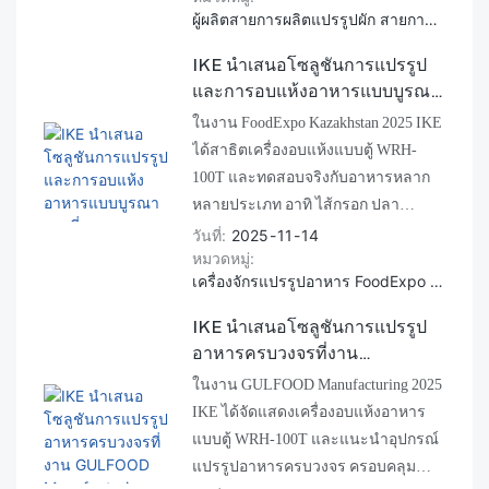
ผู้ผลิตสายการผลิตแปรรูปผัก สายการผลิตแปรรูปผลไม้ สายการผลิตอาหาร
ผลิต และโครงการ การประชุมครั้งนี้
ตอกย้ำความมุ่งมั่นของเราในการส่ง
IKE นำเสนอโซลูชันการแปรรูป
มอบโซลูชันการแปรรูปอาหารแบบ
และการอบแห้งอาหารแบบบูรณา
ครบวงจร ตั้งแต่การล้างและการหั่น ไป
การที่งาน FoodExpo
ในงาน FoodExpo Kazakhstan 2025 IKE
จนถึงการอบแห้งและการบรรจุภัณฑ์
Kazakhstan 2025
ได้สาธิตเครื่องอบแห้งแบบตู้ WRH-
ให้แก่ลูกค้าทั่วโลก
100T และทดสอบจริงกับอาหารหลาก
หลายประเภท อาทิ ไส้กรอก ปลา
แอปเปิล บรอกโคลี เนื้อวัว เนื้อไก่ และ
วันที่
2025
11
14
หมวดหมู่
พริก นอกจากนี้ บริษัทยังได้นำเสนอ
เครื่องจักรแปรรูปอาหาร FoodExpo Kazakhstan เครื่องจักร IKE
โซลูชันการอบแห้งอุตสาหกรรมครบ
วงจร ทั้งห้องอบแห้ง ห้องปั๊มความร้อน
IKE นำเสนอโซลูชันการแปรรูป
และสายการผลิตแบบต่อเนื่อง รวมถึง
อาหารครบวงจรที่งาน
อุปกรณ์ก่อนและหลังการอบแห้ง เช่น
GULFOOD Manufacturing
ในงาน GULFOOD Manufacturing 2025
เครื่องล้าง เครื่องปอก เครื่องหั่น และ
2025
IKE ได้จัดแสดงเครื่องอบแห้งอาหาร
เครื่องบรรจุ ซึ่งนำเสนอโซลูชันแบบ
แบบตู้ WRH-100T และแนะนำอุปกรณ์
ครบวงจรสำหรับสายการผลิตอาหาร
แปรรูปอาหารครบวงจร ครอบคลุม