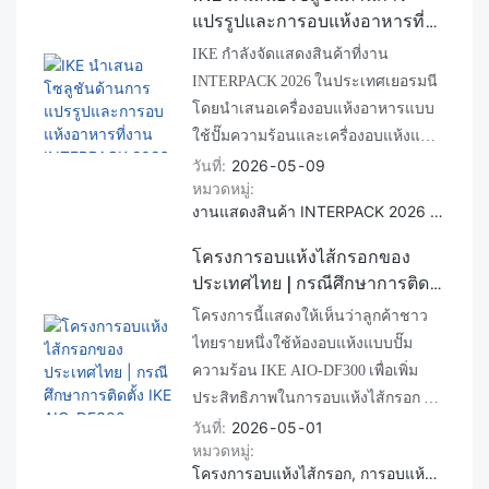
กว้างกว่า และมีราคาที่คงที่กว่า
แปรรูปและการอบแห้งอาหารที่
บทความนี้จะสำรวจว่าสายการผลิต
งาน INTERPACK 2026
IKE กำลังจัดแสดงสินค้าที่งาน
ลิ้นจี่ที่ทันสมัย ​​ซึ่งรวมถึงระบบการ
INTERPACK 2026 ในประเทศเยอรมนี
ทำความสะอาด การคัดเกรด การอบ
โดยนำเสนอเครื่องอบแห้งอาหารแบบ
แห้ง และการบรรจุภัณฑ์ ช่วยให้ผู้ผลิต
ใช้ปั๊มความร้อนและเครื่องอบแห้งแบบ
สร้างธุรกิจที่ยั่งยืนและมีกำไรมากขึ้น
แช่แข็งอเนกประสงค์ขนาดกะทัดรัด
วันที่
2026
05
09
ได้อย่างไร
หมวดหมู่
ได้แก่ รุ่น FVD-H4, FVD-H6 และ FVD-
งานแสดงสินค้า INTERPACK 2026 เครื่องอบแห้งแบบแช่แข็ง เครื่องอบแห้งอาหารแบบปั๊มความร้อน
H12 ผู้เข้าชมสามารถชมการสาธิตการ
อบแห้งแบบสดๆ และค้นพบว่าทำไม
โครงการอบแห้งไส้กรอกของ
ลูกค้าในยุโรปจำนวนมากจึงนิยมผลไม้
ประเทศไทย | กรณีศึกษาการติด
อบแห้งแบบธรรมชาติที่ผลิตด้วย
ตั้ง IKE AIO-DF300
โครงการนี้แสดงให้เห็นว่าลูกค้าชาว
เทคโนโลยีการอบแห้งแบบปั๊มความ
ไทยรายหนึ่งใช้ห้องอบแห้งแบบปั๊ม
ร้อน
ความร้อน IKE AIO-DF300 เพื่อเพิ่ม
ประสิทธิภาพในการอบแห้งไส้กรอก ลด
การใช้พลังงาน และรักษาคุณภาพของ
วันที่
2026
05
01
หมวดหมู่
ผลิตภัณฑ์ให้คงที่
โครงการอบแห้งไส้กรอก, การอบแห้งไส้กรอกในประเทศไทย, เครื่องอบแห้งไส้กรอกเชิงพาณิชย์