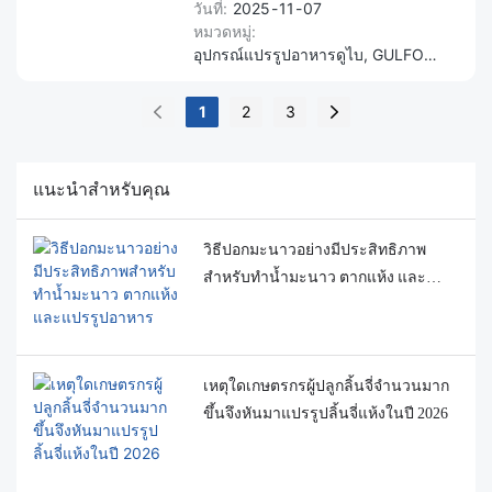
ตั้งแต่เครื่องล้าง เครื่องปอกเปลือก
วันที่
2025
11
07
หมวดหมู่
เครื่องอบแห้งแบบแช่แข็ง และเครื่อง
อุปกรณ์แปรรูปอาหารดูไบ, GULFOOD Manufacturing, เครื่องจักรอาหาร IKE
บรรจุภัณฑ์ ผู้เข้าชมสามารถนำ
ผลิตภัณฑ์ของตนเองมาทดลองอบแห้ง
1
2
3
ได้ฟรี พร้อมสัมผัสโซลูชันการแปรรูป
อาหารแบบครบวงจรของ IKE
แนะนำสำหรับคุณ
วิธีปอกมะนาวอย่างมีประสิทธิภาพ
สำหรับทำน้ำมะนาว ตากแห้ง และ
แปรรูปอาหาร
เหตุใดเกษตรกรผู้ปลูกลิ้นจี่จำนวนมาก
ขึ้นจึงหันมาแปรรูปลิ้นจี่แห้งในปี 2026