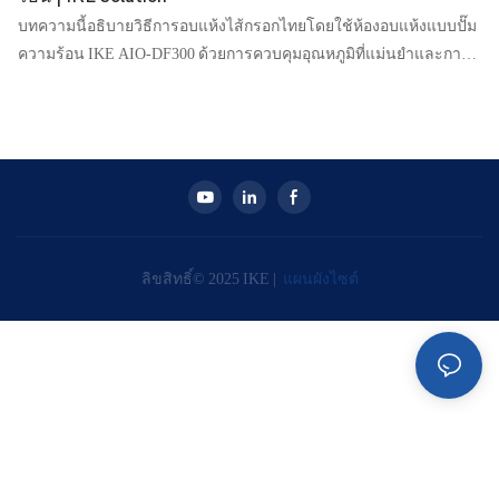
บทความนี้อธิบายวิธีการอบแห้งไส้กรอกไทยโดยใช้ห้องอบแห้งแบบปั๊ม
ความร้อน IKE AIO-DF300 ด้วยการควบคุมอุณหภูมิที่แม่นยำและการ
ไหลเวียนของอากาศที่สม่ำเสมอ จึงมั่นใจได้ถึงคุณภาพที่สม่ำเสมอ
ประหยัดพลังงาน และการผลิตที่ถูกสุขอนามัยสำหรับการแปรรูป
ไส้กรอกเชิงพาณิชย์
ลิขสิทธิ์© 2025 IKE |
แผนผังไซต์