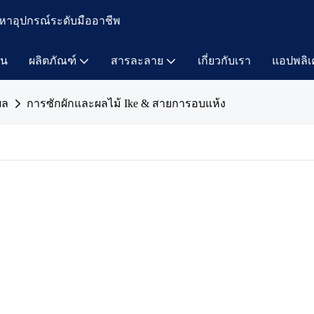
หาอุปกรณ์ระดับมืออาชีพ
าน
ผลิตภัณฑ์
สารละลาย
เกี่ยวกับเรา
แอปพลิเ
ผล
การซักผักและผลไม้ Ike & สายการอบแห้ง