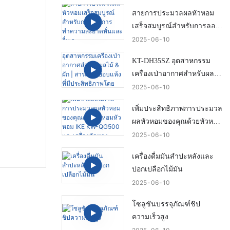
และมีความเสียหายต่ำ
สายการประมวลผลหัวหอม
เสร็จสมบูรณ์สำหรับการลอก
การทำความสะอาดหั่นและ
2025
06
10
อื่น ๆ
KT-DH35SZ อุตสาหกรรม
เครื่องเป่าอากาศสำหรับผลไม้
& ผัก | สารละลายอบแห้งที่มี
2025
06
10
ประสิทธิภาพโดยไอค์
เพิ่มประสิทธิภาพการประมวล
ผลหัวหอมของคุณด้วยหัวหอม
หัวหอม IKE KW-QG500 และ
2025
06
10
เครื่องตัดหาง
เครื่องดื่มมันสำปะหลังและ
ปอกเปลือกไม้มัน
2025
06
10
โซลูชันบรรจุภัณฑ์ชิป
ความเร็วสูง