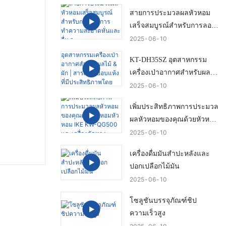
และมีความเสียหายต่ำ
สายการประมวลผลหัวหอม
เสร็จสมบูรณ์สำหรับการลอก
การทำความสะอาดหั่นและ
2025
06
10
อื่น ๆ
KT-DH35SZ อุตสาหกรรม
เครื่องเป่าอากาศสำหรับผลไม้
& ผัก | สารละลายอบแห้งที่มี
2025
06
10
ประสิทธิภาพโดยไอค์
เพิ่มประสิทธิภาพการประมวล
ผลหัวหอมของคุณด้วยหัวหอม
หัวหอม IKE KW-QG500 และ
2025
06
10
เครื่องตัดหาง
เครื่องดื่มมันสำปะหลังและ
ปอกเปลือกไม้มัน
2025
06
10
โซลูชันบรรจุภัณฑ์ชิป
ความเร็วสูง