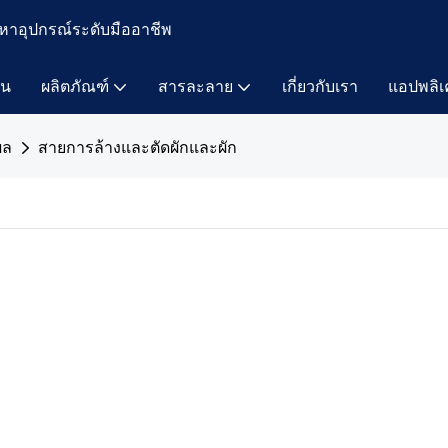
หาอุปกรณ์ระดับมืออาชีพ
าน
ผลิตภัณฑ์
สารละลาย
เกี่ยวกับเรา
แอปพลิเ
ผล
สายการล้างและตัดผักและผัก