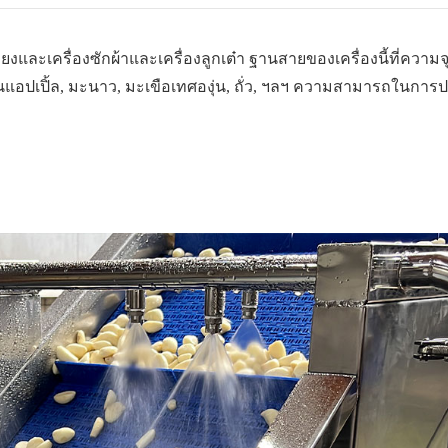
งและเครื่องซักผ้าและเครื่องลูกเต๋า ฐานสายของเครื่องนี้ที่ความจุ
่นแอปเปิ้ล, มะนาว, มะเขือเทศองุ่น, ถั่ว, ฯลฯ ความสามารถในการ