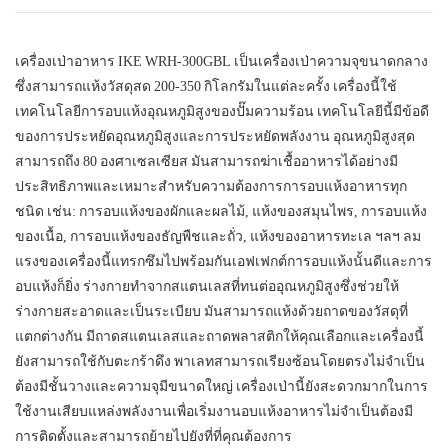
เครื่องเป่าอาหาร IKE WRH-300GBL เป็นเครื่องเป่าความจุขนาดกลาง
ซึ่งสามารถแห้งวัสดุสด 200-350 กิโลกรัมในแต่ละครั้ง เครื่องนี้ใช้
เทคโนโลยีการอบแห้งอุณหภูมิสูงของปั๊มความร้อน เทคโนโลยีนี้มีข้อดี
ของการประหยัดอุณหภูมิสูงและการประหยัดพลังงาน อุณหภูมิสูงสุด
สามารถถึง 80 องศาเซลเซียส มันสามารถฆ่าเชื้ออาหารได้อย่างมี
ประสิทธิภาพและเหมาะสำหรับความต้องการการอบแห้งอาหารทุก
ชนิด เช่น: การอบแห้งของผักและผลไม้, แห้งของสมุนไพร, การอบแห้ง
ของเนื้อ, การอบแห้งของธัญพืชและถั่ว, แห้งของอาหารทะเล ฯลฯ ลม
แรงของเครื่องนี้แทรกซึมไปพร้อมกันเอฟเฟกต์การอบแห้งนั้นดีและการ
อบแห้งก็ยิ่ง ร่างกายทำจากสแตนเลสที่ทนต่ออุณหภูมิสูงซึ่งช่วยให้
ร่างกายสะอาดและเป็นระเบียบ มันสามารถแห้งด้วยถาดของวัสดุที่
แตกต่างกัน มีถาดสแตนเลสและถาดพลาสติกให้คุณเลือกและเครื่องนี้
ยังสามารถใช้กับตะกร้าดึง พาเลทสามารถเรียงซ้อนโดยตรงไม่จำเป็น
ต้องมีชั้นวางและความจุมีขนาดใหญ่ เครื่องเป่านี้ยังสะดวกมากในการ
ใช้งานเสียบแหล่งพลังงานเพื่อเริ่มงานอบแห้งอาหารไม่จำเป็นต้องมี
การติดตั้งและสามารถย้ายไปยังที่ที่คุณต้องการ