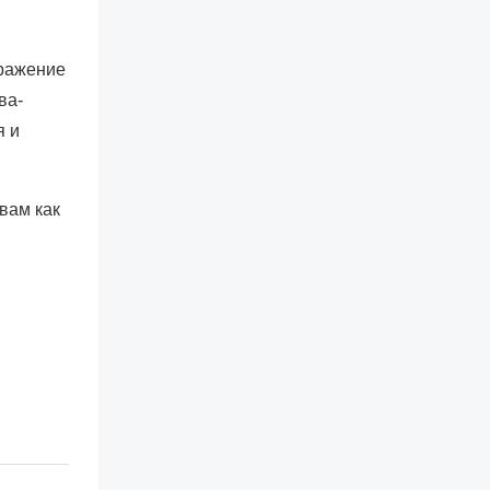
бражение
ва-
я и
вам как