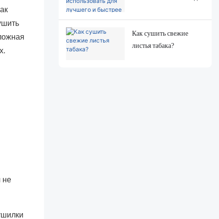
ак
лучшего и быстрее
сушить рыбу?
ушить
Как сушить свежие
сложная
листья табака?
х.
 не
ушилки