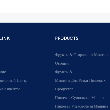
LINK
PRODUCTS
Фрукты & Стиральная Машина
Овощей
ние
Фрукты &
ционный Центр
Машины Для Резки Пищевых
ка Клиентов
Продуктов
Пищевая Сушильная Машина
Пищевая Упаковочная Машина