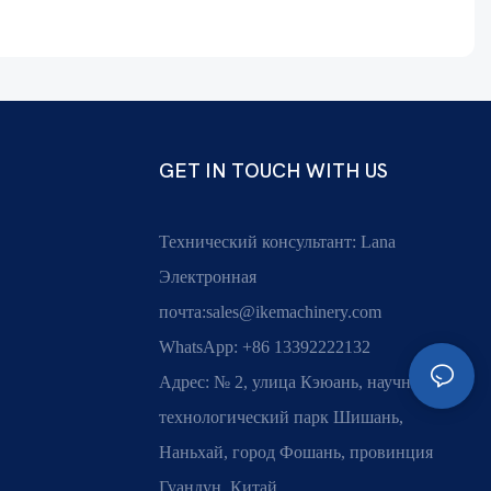
GET IN TOUCH WITH US
Технический консультант: Lana
Электронная
почта:
sales@ikemachinery.com
WhatsApp: +86 13392222132
Адрес: № 2, улица Кэюань, научно-
технологический парк Шишань,
Наньхай, город Фошань, провинция
Гуандун, Китай.