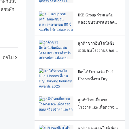
้ำผักและ
สาธิตอุตสาหกรรมภาย
ใต้โครงการวิจัยและ
วลผลผัก
IKE Group ร่วมเฉลิม
พัฒนาที่สำคัญระดับชาติ
ฉลองขบวนพาเหรดครบ
ของจีน
รอบ 80 ปีของจีน | จัด
แสดงระบบอบแห้ง
ลูกค้าชาวอินโดนีเซีย
อาหาร DF และ JL
เยี่ยมชมโรงงานของเรา
ต่อไป
สำหรับอุปกรณ์อบแห้ง
แบบทุเรียนแช่แข็ง
Ike ได้รับรางวัล Dual
Honors ที่งาน Dry
Dyrying Industry Awards
2025
ลูกค้าไทยเยี่ยมชม
โรงงาน Ike เพื่อตรวจ
สอบเครื่องซักผ้าและผัก
ลูกค้าของสิงคโปร์เยี่ยม