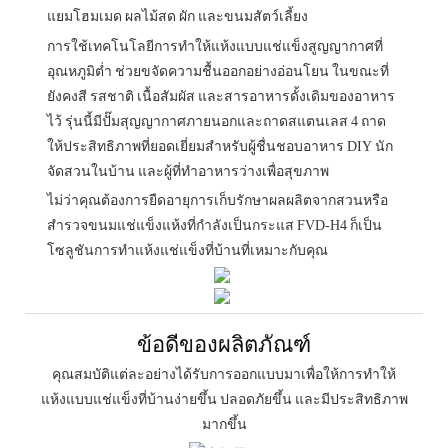
แยมโฮมเมด ผลไม้สด ผัก และขนมสัตว์เลี้ยง
การใช้เทคโนโลยีการทำให้แห้งแบบแช่แข็งสูญญากาศที่
อุณหภูมิต่ำ ช่วยขจัดความชื้นออกอย่างอ่อนโยน ในขณะที่
ยังคงสี รสชาติ เนื้อสัมผัส และสารอาหารดั้งเดิมของอาหาร
ไว้ รุ่นนี้มีปั๊มสุญญากาศภายนอกและถาดสแตนเลส 4 ถาด
ให้ประสิทธิภาพที่ยอดเยี่ยมสำหรับผู้ชื่นชอบอาหาร DIY นัก
จัดสวนในบ้าน และผู้ที่ทำอาหารว่างเพื่อสุขภาพ
ไม่ว่าคุณต้องการยืดอายุการเก็บรักษาผลผลิตจากสวนหรือ
สำรวจขนมแช่แข็งแห้งที่กำลังเป็นกระแส FVD-H4 ก็เป็น
โซลูชันการทำแห้งแช่แข็งที่บ้านที่เหมาะกับคุณ
ข้อดีของผลิตภัณฑ์
คุณสมบัติแต่ละอย่างได้รับการออกแบบมาเพื่อให้การทำให้
แห้งแบบแช่แข็งที่บ้านง่ายขึ้น ปลอดภัยขึ้น และมีประสิทธิภาพ
มากขึ้น