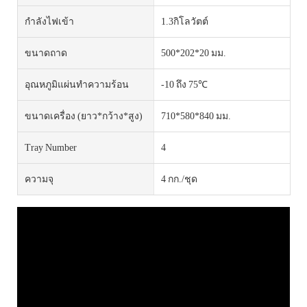
กำลังไฟเข้า
1.3กิโลวัตต์
ขนาดถาด
500*202*20 มม.
อุณหภูมิแผ่นทำความร้อน
-10 ถึง 75℃
ขนาดเครื่อง (ยาว*กว้าง*สูง)
710*580*840 มม.
Tray Number
4
ความจุ
4 กก./ชุด
วิดีโอผลิตภัณฑ์ FVD-H4
สามารถดูข้อมูลอัปเดตและวิดีโอเพิ่มเติมได้บนช่อง YouTube
ของเรา @ikemachinery