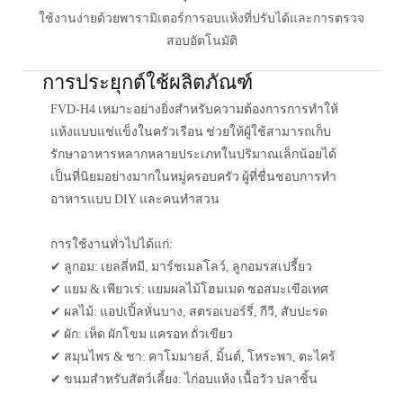
ใช้งานง่ายด้วยพารามิเตอร์การอบแห้งที่ปรับได้และการตรวจ
สอบอัตโนมัติ
การประยุกต์ใช้ผลิตภัณฑ์
FVD-H4 เหมาะอย่างยิ่งสำหรับความต้องการการทำให้
แห้งแบบแช่แข็งในครัวเรือน ช่วยให้ผู้ใช้สามารถเก็บ
รักษาอาหารหลากหลายประเภทในปริมาณเล็กน้อยได้
เป็นที่นิยมอย่างมากในหมู่ครอบครัว ผู้ที่ชื่นชอบการทำ
อาหารแบบ DIY และคนทำสวน
การใช้งานทั่วไปได้แก่:
✔ ลูกอม: เยลลี่หมี, มาร์ชเมลโลว์, ลูกอมรสเปรี้ยว
✔ แยม & เพียวเร่: แยมผลไม้โฮมเมด ซอสมะเขือเทศ
✔ ผลไม้: แอปเปิ้ลหั่นบาง, สตรอเบอร์รี่, กีวี, สับปะรด
✔ ผัก: เห็ด ผักโขม แครอท ถั่วเขียว
✔ สมุนไพร & ชา: คาโมมายล์, มิ้นต์, โหระพา, ตะไคร้
✔ ขนมสำหรับสัตว์เลี้ยง: ไก่อบแห้ง เนื้อวัว ปลาชิ้น