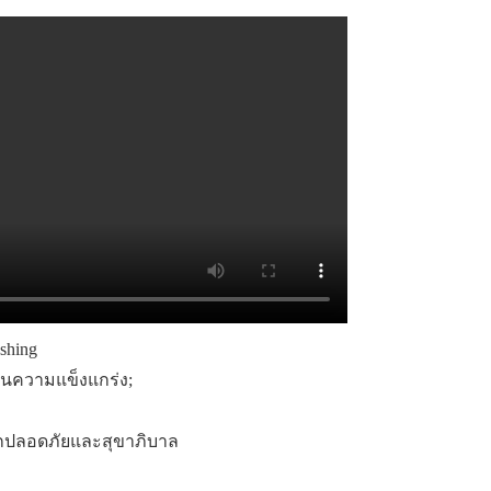
านความแข็งแกร่ง;
กปลอดภัยและสุขาภิบาล