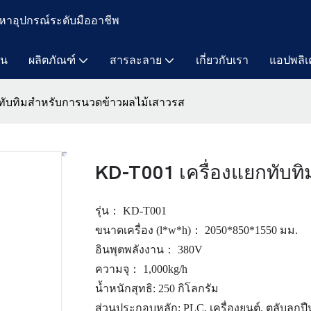
หาอุปกรณ์ระดับมืออาชีพ
าน
ผลิตภัณฑ์
สารละลาย
เกี่ยวกับเรา
แอปพลิเ
กทับทิมสำหรับการนวดข้าวผลไม้เสาวรส
KD-T001 เครื่องแยกทับท
รุ่น： KD-T001
ขนาดเครื่อง (l*w*h)： 2050*850*1550 มม.
อินพุตพลังงาน： 380V
ความจุ： 1,000kg/h
น้ำหนักสุทธิ: 250 กิโลกรัม
ส่วนประกอบหลัก:
PLC, เครื่องยนต์, ตลับลูกปื