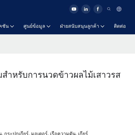
คชัน
ศูนย์ข้อมูล
ฝ่ายสนับสนุนลูกค้า
ติดต่อ
ิมสำหรับการนวดข้าวผลไม้เสาวรส
น, กระปุกเกียร์, มอเตอร์, เรือความดัน, เกียร์