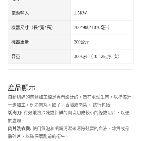
電源輸入
1.5KW
機器尺寸（長*寬*高）
700*900*1070毫米
機器重量
200公斤
容量
300kg/h（10-12kg/批次）
產品顯示
自動切碎的肉類加工線是專門設計的，旨在處理生肉，以準備進
一步加工，例如肉丸，餃子，香腸或肉醬。 該行包括:
切肉刀:
有效地將冷凍或新鮮的肉塊切成較小的條或切片，以便
於處理。
肉片洗衣機:
使用氣泡和噴霧清潔來清除殘留的血液，雜質或骨
骼碎片，以確保磨削前的衛生。