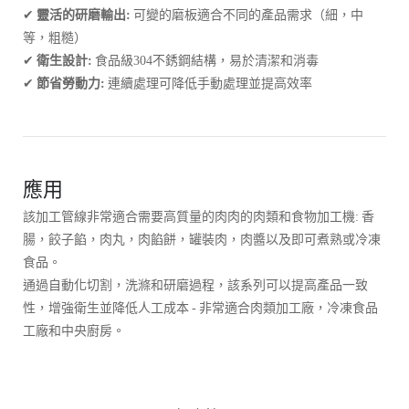
✔
靈活的研磨輸出:
可變的磨板適合不同的產品需求（細，中
等，粗糙）
✔
衛生設計:
食品級304不銹鋼結構，易於清潔和消毒
✔
節省勞動力:
連續處理可降低手動處理並提高效率
應用
該加工管線非常適合需要高質量的肉肉的肉類和食物加工機: 香
腸，餃子餡，肉丸，肉餡餅，罐裝肉，肉醬以及即可煮熟或冷凍
食品。
通過自動化切割，洗滌和研磨過程，該系列可以提高產品一致
性，增強衛生並降低人工成本 - 非常適合肉類加工廠，冷凍食品
工廠和中央廚房。