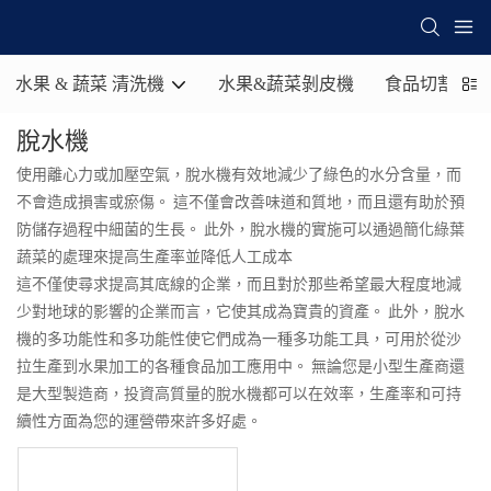
水果 & 蔬菜 清洗機
水果&蔬菜剝皮機
食品切割機
脫水機
使用離心力或加壓空氣，脫水機有效地減少了綠色的水分含量，而
不會造成損害或瘀傷。 這不僅會改善味道和質地，而且還有助於預
防儲存過程中細菌的生長。 此外，脫水機的實施可以通過簡化綠葉
蔬菜的處理來提高生產率並降低人工成本
這不僅使尋求提高其底線的企業，而且對於那些希望最大程度地減
少對地球的影響的企業而言，它使其成為寶貴的資產。 此外，脫水
機的多功能性和多功能性使它們成為一種多功能工具，可用於從沙
拉生產到水果加工的各種食品加工應用中。 無論您是小型生產商還
是大型製造商，投資高質量的脫水機都可以在效率，生產率和可持
續性方面為您的運營帶來許多好處。