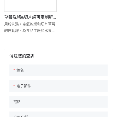
草莓洗滌&切片線可定制解
決方案
用於洗滌，空氣乾燥和切片草莓
的自動線，為食品工廠和水果加
工商設計。
發送您的查詢
工業草莓洗滌和切片線是一種專
門的加工系統，旨在自動化清
潔，乾燥和切片新鮮草莓。 這種
姓名
完全可定制的解決方案有助於製
造商提高水果加工操作中的效率
電子郵件
和衛生。 核心線包括泡泡洗衣
機，乾燥輸送機和自動切片機，
電話
可根據要求提供可選的自定義