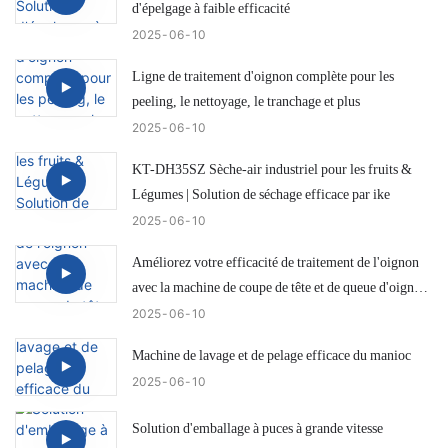
d'épelgage à faible efficacité
2025
06
10
Ligne de traitement d'oignon complète pour les
peeling, le nettoyage, le tranchage et plus
2025
06
10
KT-DH35SZ Sèche-air industriel pour les fruits &
Légumes | Solution de séchage efficace par ike
2025
06
10
Améliorez votre efficacité de traitement de l'oignon
avec la machine de coupe de tête et de queue d'oignon
IKE KW-QG500
2025
06
10
Machine de lavage et de pelage efficace du manioc
2025
06
10
Solution d'emballage à puces à grande vitesse