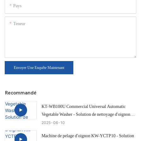
Pays
Teneur
Envoyer Une Enquête Maintenant
Recommandé
KT-WB100U Commercial Universal Automatic
Vegetable Washer - Solution de nettoyage d'oignon
efficace et intelligente
2025
06
10
Machine de pelage d'oignon KW-YCTP10 - Solution