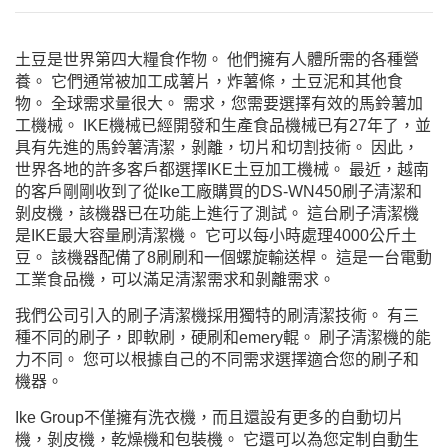
土豆是世界第四大糧食作物。 他們擁有人體所需的各種營
養。 它們通常被加工成薯片，炸薯條，土豆泥和其他食
物。 全球需求量很大。 需求，您需要選擇有效的馬鈴薯加
工機械。 IKE機械已經開發和生產食品機械已有27年了，並
具有先進的馬鈴薯清潔，剝離，切片和切割技術。 因此，
世界各地的許多客戶都選擇IKE土豆加工機械。 最近，越南
的客戶剛剛收到了從Ike工廠購買的DS-WN450刷子清潔和
剝皮機，該機器已在功能上進行了測試。 這台刷子清潔機
是IKE最大容量刷清潔機。 它可以每小時處理4000公斤土
豆。 該機器配備了8刷刷和一個螺旋輸送桿。 這是一台電動
工業食品機，可以滿足清潔需求和剝離需求。
我們公司引入的刷子清潔機採用獨特的刷清潔技術。 有三
種不同的刷子，即軟刷，硬刷和emery輥。 刷子清潔機的能
力不同。 您可以根據自己的不同需求選擇適合您的刷子和
機器。
Ike Group不僅擁有洗衣機，而且還設有更多的自動切片
機，剝皮機，乾燥機和包裝機。 它還可以為您定制自動生