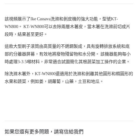
該視頻展示了Ike Cassava洗滌和剝皮機的強大功能，型號KT-
WN800。 KT-WN800可以去除兩層木薯皮，當木薯在洗滌前切成片
段時，結果甚至更好。
這款大型刷子滾筒由高質量的不銹鋼製成，具有旋轉排放系統和底
部的分離器屏幕，有效地將廢物殘留物和水分開。 該機器能夠每小
時處理3-3.5噸材料，非常適合試圖簡化其根蔬菜加工操作的企業。
除洗滌木薯外，KT-WN800還適用於洗滌和剝離其他圓形和橢圓形的
水果和蔬菜，例如姜，胡蘿蔔，山藥，土豆和地瓜。
如果您還有更多問題，請寫信給我們