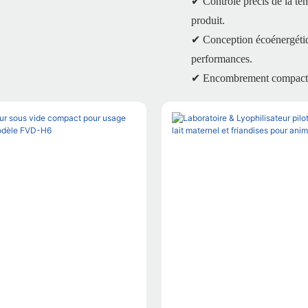
✔ Contrôle précis de la tem
produit.
✔ Conception écoénergétique
performances.
✔ Encombrement compact - S'