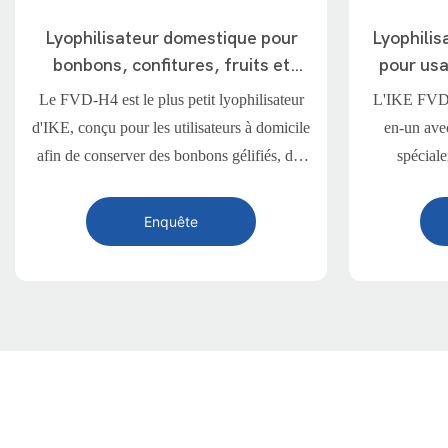
Lyophilisateur domestique pour
Lyophilis
bonbons, confitures, fruits et
pour us
légumes - FVD-H4
Le FVD-H4 est le plus petit lyophilisateur
L'IKE FVD-H
d'IKE, conçu pour les utilisateurs à domicile
en-un ave
afin de conserver des bonbons gélifiés, des
spécial
confitures de fruits, des produits frais et bien
domestique.
plus encore - efficace, compact et facile à
par lot et de
Enquête
utiliser
la lyophilis