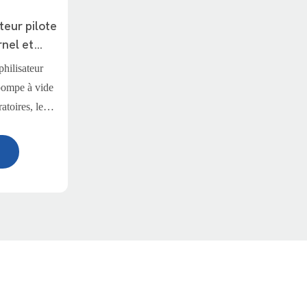
teur pilote
rnel et
ux - FVD-
hilisateur
pompe à vide
atoires, les
roduction à
philisation de
mme le lait
 herbes et les
compagnie.