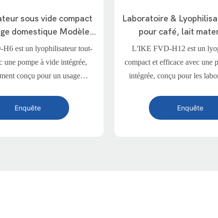
ateur sous vide compact
Laboratoire & Lyophilisa
age domestique Modèle
pour café, lait mate
FVD-H6
friandises pour anima
6 est un lyophilisateur tout-
L'IKE FVD-H12 est un lyop
H12
c une pompe à vide intégrée,
compact et efficace avec une 
ement conçu pour un usage
intégrée, conçu pour les labor
 Avec une capacité de 6 à 8 kg
installations de R&D et la p
s commandes conviviales, il rend
petite échelle. Idéal pour la lyo
Enquête
Enquête
ation de qualité professionnelle
matières de grande valeur co
facile et accessible.
maternel, le café, le yaourt, les
aliments pour animaux de 