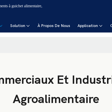
ments à guichet alimentaire,
Solution
À Propos De Nous
Application
merciaux Et Industri
Agroalimentaire