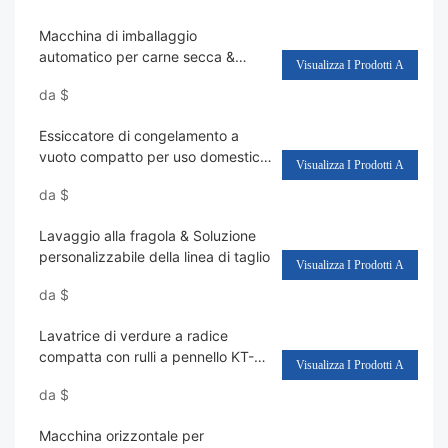
Macchina di imballaggio
automatico per carne secca &
Visualizza I Prodotti A
Snacks Modello KL-B210
da
$
Essiccatore di congelamento a
vuoto compatto per uso domestico
Visualizza I Prodotti A
Modello FVD-H6
da
$
Lavaggio alla fragola & Soluzione
personalizzabile della linea di taglio
Visualizza I Prodotti A
da
$
Lavatrice di verdure a radice
compatta con rulli a pennello KT-
Visualizza I Prodotti A
WN300
da
$
Macchina orizzontale per