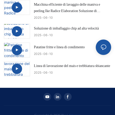
Macchina efficiente di lavaggio delle maniva e
peeling Ike Radice Elaboration Soluzione di
elaborazione
2025
06
10
Soluzione di imballaggio chip ad alta velocità
2025
06
10
Patatine fritte e linea di condimento
2025
06
10
Linea di lavorazione del mais e trebbiatura sbiancante
2025
06
10