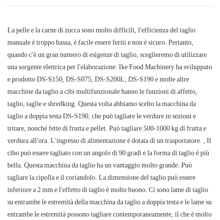
La pelle e la carne di zucca sono molto difficili, l'efficienza del taglio
manuale è troppo bassa, è facile essere feriti e non è sicuro. Pertanto,
quando c'è un gran numero di esigenze di taglio, sceglieremo di utilizzare
una sorgente elettrica per l'elaborazione. Ike Food Machinery ha sviluppato
e prodotto DS-S150, DS-S075, DS-S200L, DS-S190 e molte altre
macchine da taglio a cibi multifunzionale hanno le funzioni di affetto,
taglio, taglie e shredking. Questa volta abbiamo scelto la macchina da
taglio a doppia testa DS-S190, che può tagliare le verdure in sezioni e
tritare, nonché fette di frutta e pellet. Può tagliare 500-1000 kg di frutta e
verdura all'ora. L'ingresso di alimentazione è dotata di un trasportatore. , Il
cibo può essere tagliato con un angolo di 90 gradi e la forma di taglio è più
bella. Questa macchina da taglio ha un vantaggio molto grande. Può
tagliare la cipolla e il coriandolo. La dimensione del taglio può essere
inferiore a 2 mm e l'effetto di taglio è molto buono. Ci sono lame di taglio
su entrambe le estremità della macchina da taglio a doppia testa e le lame su
entrambe le estremità possono tagliare contemporaneamente, il che è molto