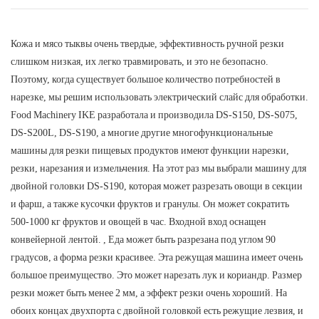
Кожа и мясо тыквы очень твердые, эффективность ручной резки
слишком низкая, их легко травмировать, и это не безопасно.
Поэтому, когда существует большое количество потребностей в
нарезке, мы решим использовать электрический слайс для обработки.
Food Machinery IKE разработала и производила DS-S150, DS-S075,
DS-S200L, DS-S190, а многие другие многофункциональные
машины для резки пищевых продуктов имеют функции нарезки,
резки, нарезания и измельчения. На этот раз мы выбрали машину для
двойной головки DS-S190, которая может разрезать овощи в секции
и фарш, а также кусочки фруктов и гранулы. Он может сократить
500-1000 кг фруктов и овощей в час. Входной вход оснащен
конвейерной лентой. , Еда может быть разрезана под углом 90
градусов, а форма резки красивее. Эта режущая машина имеет очень
большое преимущество. Это может нарезать лук и кориандр. Размер
резки может быть менее 2 мм, а эффект резки очень хороший. На
обоих концах двухпорта с двойной головкой есть режущие лезвия, и