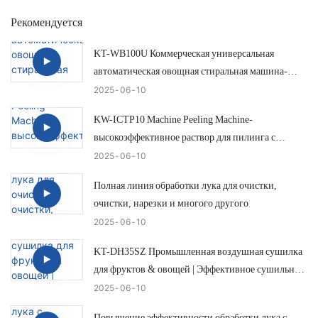
Рекомендуется
KT-WB100U Коммерческая универсальная
автоматическая овощная стиральная машина-
эффективная и умная очистка лука
2025
06
10
KW-ICTP10 Machine Peeling Machine-
высокоэффективное раствор для пилинга с
низким ими.
2025
06
10
Полная линия обработки лука для очистки,
очистки, нарезки и многого другого
2025
06
10
KT-DH35SZ Промышленная воздушная сушилка
для фруктов & овощей | Эффективное сушильное
раствор от IKE
2025
06
10
Повышение эффективности обработки лука с