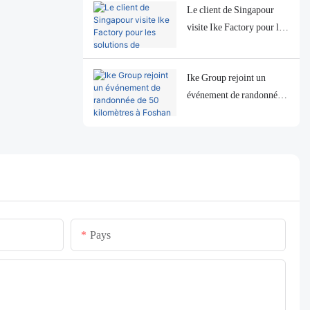
Le client de Singapour
visite Ike Factory pour les
solutions de traitement de
salade
Ike Group rejoint un
événement de randonnée
de 50 kilomètres à Foshan
City, faisant la promotion
de la forme physique et de
la durabilité
environnementale
Pays