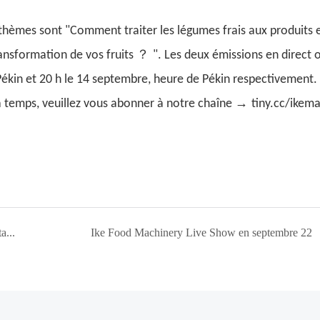
thèmes sont "Comment traiter les légumes frais aux produits 
？
ansformation de vos fruits
". Les deux émissions en direct 
ékin et 20 h le 14 septembre, heure de Pékin respectivement
→
 temps, veuillez vous abonner à notre chaîne
tiny.cc/ikem
Le client doit polir les carottes dans des collations de la taille d'un doigt, le test peut-il réussir?
Ike Food Machinery Live Show en septembre 22