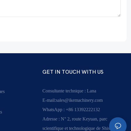
GET IN TOUCH WITH US
Consultante technique : Lana
mes
E-mail:
sales@ikemachinery.com
WhatsApp : +86 13392222132
s
Adresse : N° 2, route Keyuan, parc
scientifique et technologique de Shishan,