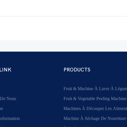
LINK
PRODUCTS
Fruit & Machine À Laver À Légu
 De Nous
Fruit & Vegetable Peeling Machine
on
Machines À Découper Les Aliment
information
Machine À Séchage De Nourriture