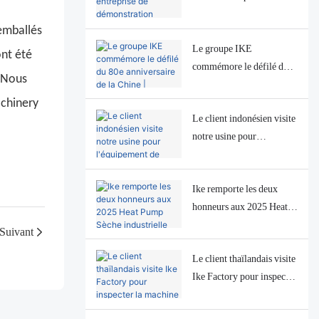
démonstration industrielle
emballés
dans le cadre du
Le groupe IKE
programme national
ont été
commémore le défilé du
chinois de recherche et
. Nous
80e anniversaire de la
développement.
Chine | Présentation des
achinery
Le client indonésien visite
systèmes de séchage
notre usine pour
alimentaire DF et JL
l'équipement de séchage
du durian
Ike remporte les deux
honneurs aux 2025 Heat
Pump Sèche industrielle
Suivant
Awards
Le client thaïlandais visite
Ike Factory pour inspecter
la machine à laver aux
fruits et légumes