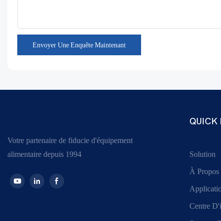
Envoyer Une Enquête Maintenant
QUICK 
Votre partenaire de fiducie d'équipement
alimentaire depuis 1994
Solution
À Propos
Applicati
Centre D'