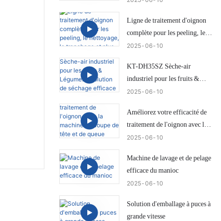
Ligne de traitement d'oignon
complète pour les peeling, le
nettoyage, le tranchage et plus
2025
06
10
KT-DH35SZ Sèche-air
industriel pour les fruits &
Légumes | Solution de séchage
2025
06
10
efficace par ike
Améliorez votre efficacité de
traitement de l'oignon avec la
machine de coupe de tête et de
2025
06
10
queue d'oignon IKE KW-
Machine de lavage et de pelage
QG500
efficace du manioc
2025
06
10
Solution d'emballage à puces à
grande vitesse