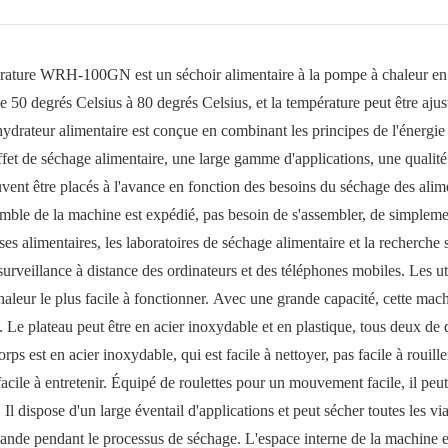
pérature WRH-100GN est un séchoir alimentaire à la pompe à chaleur en
 50 degrés Celsius à 80 degrés Celsius, et la température peut être ajus
ydrateur alimentaire est conçue en combinant les principes de l'énergie
ffet de séchage alimentaire, une large gamme d'applications, une qualit
ent être placés à l'avance en fonction des besoins du séchage des alim
mble de la machine est expédié, pas besoin de s'assembler, de simpleme
ises alimentaires, les laboratoires de séchage alimentaire et la recherche 
surveillance à distance des ordinateurs et des téléphones mobiles. Les ut
 chaleur le plus facile à fonctionner. Avec une grande capacité, cette mac
. Le plateau peut être en acier inoxydable et en plastique, tous deux de 
s est en acier inoxydable, qui est facile à nettoyer, pas facile à rouill
facile à entretenir. Équipé de roulettes pour un mouvement facile, il peut
 Il dispose d'un large éventail d'applications et peut sécher toutes les v
a viande pendant le processus de séchage. L'espace interne de la machine e