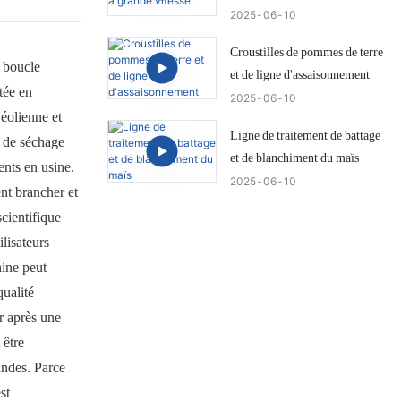
2025
06
10
Croustilles de pommes de terre
 boucle
et de ligne d'assaisonnement
tée en
2025
06
10
 éolienne et
Ligne de traitement de battage
é de séchage
et de blanchiment du maïs
ents en usine.
2025
06
10
nt brancher et
scientifique
ilisateurs
hine peut
qualité
er après une
 être
iandes. Parce
st