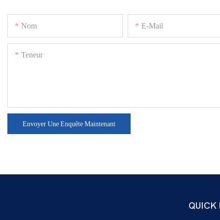
Nom
E-Mail
Teneur
Envoyer Une Enquête Maintenant
QUICK 