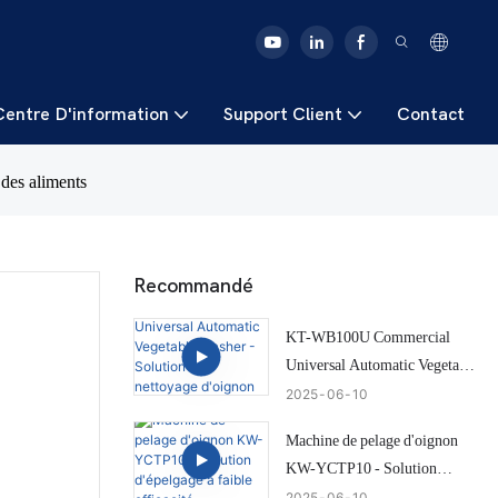
Centre D'information
Support Client
Contact
des aliments
Recommandé
KT-WB100U Commercial
Universal Automatic Vegetable
Washer - Solution de nettoyage
2025
06
10
d'oignon efficace et intelligente
Machine de pelage d'oignon
KW-YCTP10 - Solution
d'épelgage à faible efficacité
2025
06
10