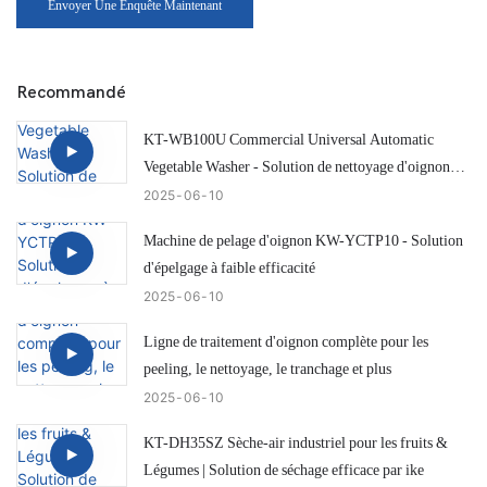
Envoyer Une Enquête Maintenant
Recommandé
KT-WB100U Commercial Universal Automatic
Vegetable Washer - Solution de nettoyage d'oignon
efficace et intelligente
2025
06
10
Machine de pelage d'oignon KW-YCTP10 - Solution
d'épelgage à faible efficacité
2025
06
10
Ligne de traitement d'oignon complète pour les
peeling, le nettoyage, le tranchage et plus
2025
06
10
KT-DH35SZ Sèche-air industriel pour les fruits &
Légumes | Solution de séchage efficace par ike