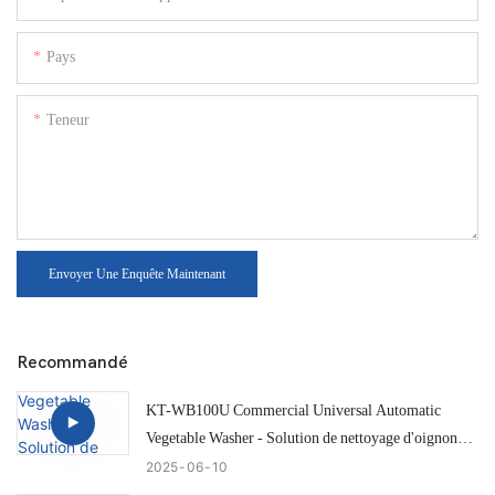
Pays
Teneur
Envoyer Une Enquête Maintenant
Recommandé
KT-WB100U Commercial Universal Automatic
Vegetable Washer - Solution de nettoyage d'oignon
efficace et intelligente
2025
06
10