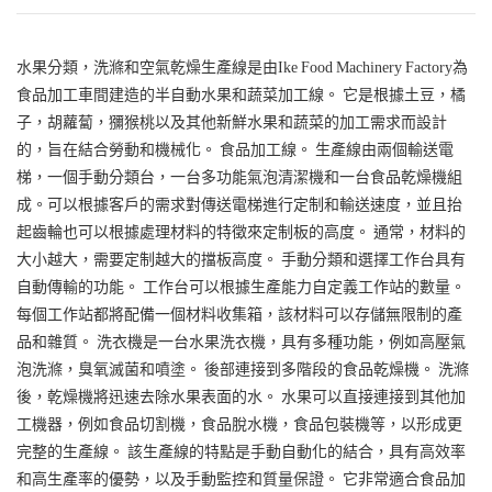
水果分類，洗滌和空氣乾燥生產線是由Ike Food Machinery Factory為
食品加工車間建造的半自動水果和蔬菜加工線。 它是根據土豆，橘
子，胡蘿蔔，獼猴桃以及其他新鮮水果和蔬菜的加工需求而設計
的，旨在結合勞動和機械化。 食品加工線。 生產線由兩個輸送電
梯，一個手動分類台，一台多功能氣泡清潔機和一台食品乾燥機組
成。可以根據客戶的需求對傳送電梯進行定制和輸送速度，並且抬
起齒輪也可以根據處理材料的特徵來定制板的高度。 通常，材料的
大小越大，需要定制越大的擋板高度。 手動分類和選擇工作台具有
自動傳輸的功能。 工作台可以根據生產能力自定義工作站的數量。
每個工作站都將配備一個材料收集箱，該材料可以存儲無限制的產
品和雜質。 洗衣機是一台水果洗衣機，具有多種功能，例如高壓氣
泡洗滌，臭氧滅菌和噴塗。 後部連接到多階段的食品乾燥機。 洗滌
後，乾燥機將迅速去除水果表面的水。 水果可以直接連接到其他加
工機器，例如食品切割機，食品脫水機，食品包裝機等，以形成更
完整的生產線。 該生產線的特點是手動自動化的結合，具有高效率
和高生產率的優勢，以及手動監控和質量保證。 它非常適合食品加