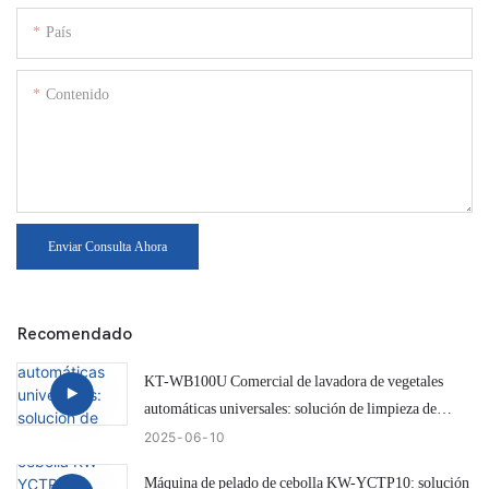
País
Contenido
Enviar Consulta Ahora
Recomendado
KT-WB100U Comercial de lavadora de vegetales
automáticas universales: solución de limpieza de
cebolla eficiente e inteligente
2025
06
10
Máquina de pelado de cebolla KW-YCTP10: solución