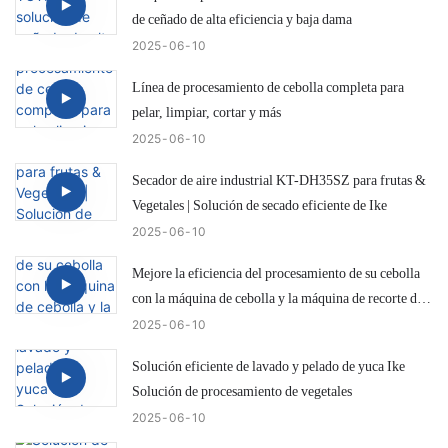
de ceñado de alta eficiencia y baja dama
2025
06
10
Línea de procesamiento de cebolla completa para
pelar, limpiar, cortar y más
2025
06
10
Secador de aire industrial KT-DH35SZ para frutas &
Vegetales | Solución de secado eficiente de Ike
2025
06
10
Mejore la eficiencia del procesamiento de su cebolla
con la máquina de cebolla y la máquina de recorte de
cola IKE KW-QG500
2025
06
10
Solución eficiente de lavado y pelado de yuca Ike
Solución de procesamiento de vegetales
2025
06
10