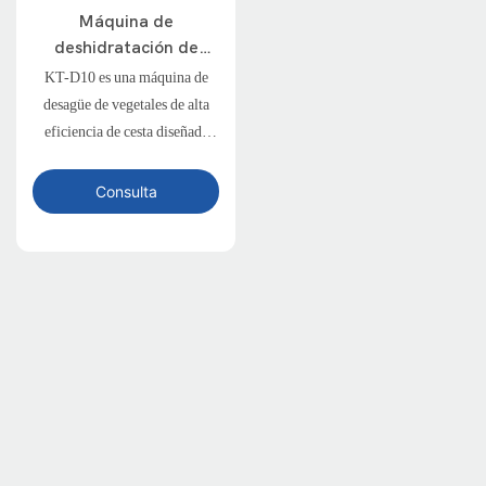
Máquina de
deshidratación de
verduras para verduras
KT-D10 es una máquina de
de hoja-Modelo KT-
desagüe de vegetales de alta
D10
eficiencia de cesta diseñada
para verduras de hoja verde.
Con control de frecuencia
Consulta
variable y programación PLC,
garantiza la eliminación de
agua suave y consistente