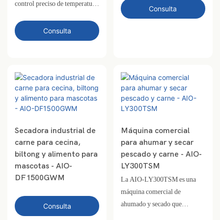
control preciso de temperatura
el secador DF-300T y
Consulta
y humedad para el secado de
equipada con bandejas
frutas, hierbas, mariscos, carne
antiadherentes de teflón, evita
Consulta
y alimentos de primera
que se peguen los alimentos,
calidad.
facilita la limpieza y
proporciona resultados de
secado uniformes. Cada lote
procesa entre 200 y 300 kg con
un control preciso de la
temperatura de 35 a 75 °C. La
mermelada procesada en esta
Secadora industrial de
Máquina comercial
máquina se puede secar para
carne para cecina,
para ahumar y secar
convertirla en láminas de fruta
biltong y alimento para
pescado y carne - AIO-
deshidratada, lo que la hace
mascotas - AIO-
LY300TSM
DF1500GWM
ideal para la producción de
La AIO-LY300TSM es una
snacks de fruta.
máquina comercial de
ahumado y secado que
Consulta
combina el secado por bomba