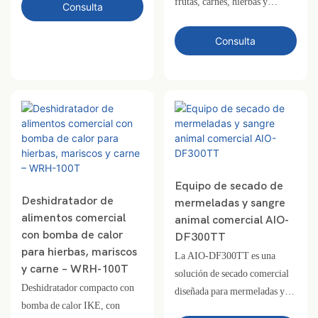
frutas, carnes, hierbas y
tanto a bajas como a altas
Consulta
mariscos. Ofrece 200–300 kg
temperaturas. Con una
por capacidad por lotes, flujo
capacidad de procesamiento de
Consulta
de aire paralelo para secado
800 a 1000 kg y un amplio
constante y sistema de tranvía
rango de temperatura de 35 °C
móvil para operación
a 75 °C, es ideal para hierbas,
simplificada
hojas de moringa, frutos secos,
mariscos, frutas, especias y
otros materiales sensibles a la
temperatura. Este modelo es la
cámara de secado
Equipo de secado de
multitemperatura más grande
Deshidratador de
mermeladas y sangre
disponible actualmente,
alimentos comercial
animal comercial AIO-
ofreciendo una productividad
con bomba de calor
DF300TT
para hierbas, mariscos
y eficiencia energética
La AIO-DF300TT es una
y carne – WRH-100T
excepcionales.
solución de secado comercial
Deshidratador compacto con
diseñada para mermeladas y
bomba de calor IKE, con
sangre animal. Impulsada por