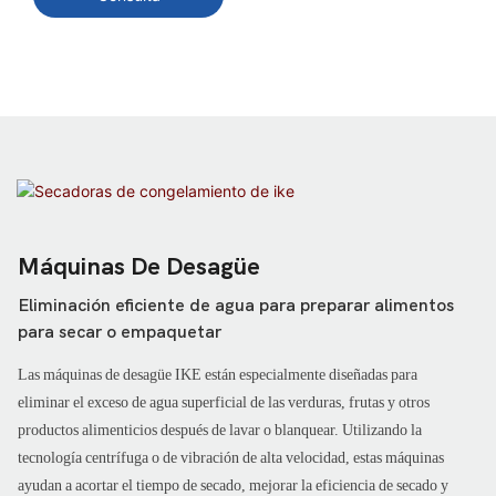
humedad de la superficie de las
frutas y verduras después de
lavar o blanquear. Con la
velocidad del transportador
ajustable, la cantidad de
ventilador personalizable y la
altura del ventilador ajustable,
ofrece un rendimiento de
secado altamente flexible y
Máquinas De Desagüe
eficiente para una amplia gama
de productos alimenticios.
Eliminación eficiente de agua para preparar alimentos
para secar o empaquetar
Las máquinas de desagüe IKE están especialmente diseñadas para
eliminar el exceso de agua superficial de las verduras, frutas y otros
productos alimenticios después de lavar o blanquear. Utilizando la
tecnología centrífuga o de vibración de alta velocidad, estas máquinas
ayudan a acortar el tiempo de secado, mejorar la eficiencia de secado y