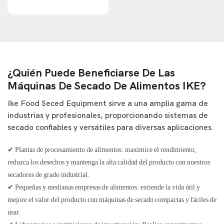
gama de productos. Su
estructura de acero inoxidable,
controles digitales y huella
compacta lo convierten en una
opción ideal para las empresas
¿Quién Puede Beneficiarse De Las
que buscan resultados de grado
Máquinas De Secado De Alimentos IKE?
profesional con una
configuración fácil de usar
Ike Food Seced Equipment sirve a una amplia gama de
industrias y profesionales, proporcionando sistemas de
secado confiables y versátiles para diversas aplicaciones.
✔ Plantas de procesamiento de alimentos: maximice el rendimiento,
reduzca los desechos y mantenga la alta calidad del producto con nuestros
secadores de grado industrial.
✔ Pequeñas y medianas empresas de alimentos: extiende la vida útil y
mejore el valor del producto con máquinas de secado compactas y fáciles de
usar.