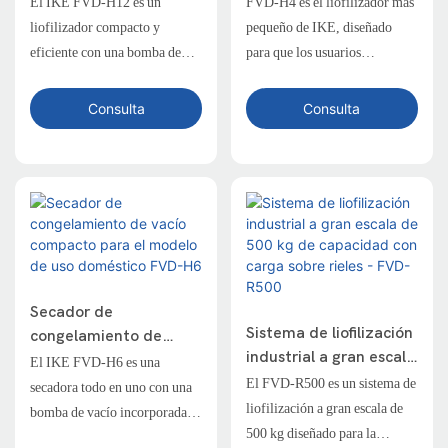
golosinas para
mermeladas, frutas y
El IKE FVD-H12 es un
FVD-H4 es el liofilizador más
mascotas - FVD-H12
verduras - FVD-H4
liofilizador compacto y
pequeño de IKE, diseñado
eficiente con una bomba de
para que los usuarios
vacío integrada, diseñado para
domésticos conserven
laboratorios, instalaciones de
caramelos gomosos,
Consulta
Consulta
I+D y producción a pequeña
mermeladas de frutas,
escala. Perfecto para liofilizar
productos frescos y más:
materiales de alto valor como
eficiente, compacto y fácil de
leche materna, café, yogur,
operar.
hierbas y comida para
mascotas.
Secador de
Sistema de liofilización
congelamiento de
industrial a gran escala
vacío compacto para el
El IKE FVD-H6 es una
de 500 kg de
modelo de uso
El FVD-R500 es un sistema de
secadora todo en uno con una
capacidad con carga
doméstico FVD-H6
liofilización a gran escala de
bomba de vacío incorporada,
sobre rieles - FVD-
500 kg diseñado para la
especialmente diseñada para