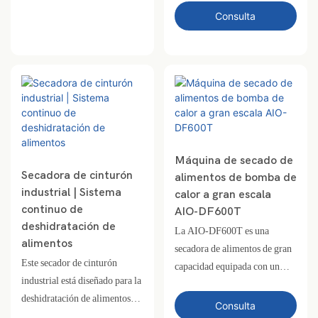
de calor con un generador de
Consulta
humo integrado. Con una
capacidad de 200 a 300 kg por
lote y un rango de temperatura
de 35 a 75 °C, es ideal para
producir pescado y carne
ahumados con una calidad
constante y un sabor auténtico.
Máquina de secado de
Secadora de cinturón
alimentos de bomba de
industrial | Sistema
calor a gran escala
continuo de
AIO-DF600T
deshidratación de
La AIO-DF600T es una
alimentos
secadora de alimentos de gran
Este secador de cinturón
capacidad equipada con un
industrial está diseñado para la
sistema de bomba de calor de
deshidratación de alimentos
circuito cerrado. Es ideal para
Consulta
ininterrumpidos a gran escala.