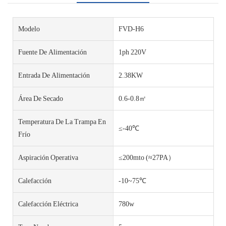
Modelo
FVD-H6
Fuente De Alimentación
1ph 220V
Entrada De Alimentación
2.38KW
Área De Secado
0.6-0.8㎡
Temperatura De La Trampa En
≤-40℃
Frío
Aspiración Operativa
≤200mto (≈27PA）
Calefacción
-10~75℃
Calefacción Eléctrica
780w