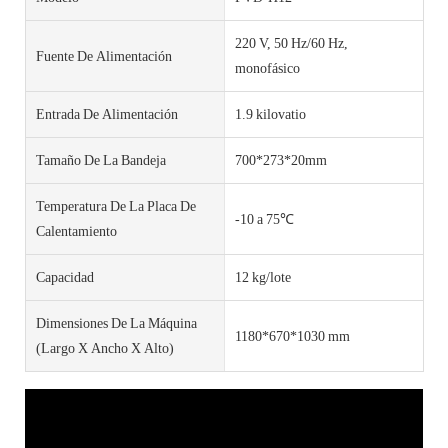
220 V, 50 Hz/60 Hz,
Fuente De Alimentación
monofásico
Entrada De Alimentación
1.9 kilovatio
Tamaño De La Bandeja
700*273*20mm
Temperatura De La Placa De
-10 a 75℃
Calentamiento
Capacidad
12 kg/lote
Dimensiones De La Máquina
1180*670*1030 mm
(largo X Ancho X Alto)
Vídeo Del Producto FVD-H12
Puede encontrar más actualizaciones y videos en nuestro canal de