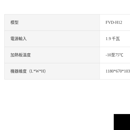
模型
FVD-H12
電源輸入
1.9 千瓦
加熱板溫度
-10至75℃
機器維度（L*W*H）
1180*670*10