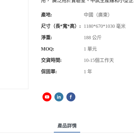
用，’廣泛用於實驗室、中試生產線和小型
產地:
中國（廣東）
尺寸（長*寬*高）:
1180*670*1030 毫米
淨重:
188 公斤
MOQ:
1 單元
交貨時間:
10-15個工作天
保固單:
1 年
產品詳情