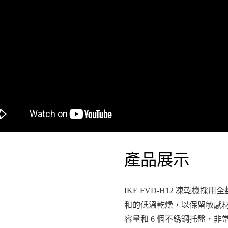
產品展示
IKE FVD-H12 凍乾
和的低溫乾燥，以保留敏感材
容量和 6 個不銹鋼托盤，