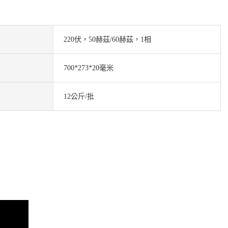
220伏，50赫茲/60赫茲，1相
700*273*20毫米
12公斤/批