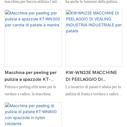
d'acqua e taro
PER VEDIABILE DI ROOT
macchina per buccia utilizza l'attrito
ha anche le funzioni della pulizia
generato dalla rotazione per pulire e
spray e della decontaminazione e
buccia frutti come arance, mele,
della pelatura di attrito, che salva
kiwi e verdure a radice come
efficacemente acqua, elettricità e
zenzero, carote, patate, patate,
manodopera
patate dolci, ecc.
Macchina per peeling per
KW-WN23E MACCHINE
pulizia a spazzole KT-
DI PEELAGGIO DI
WN300 per carota di
VEALING INDUSTRIA
Pulizia e peeling efficiente per le
La lavatrice di patate è adatta per la
patate a manira
INDUSTRIALE per patate
verdure a radice, la macchina
pulizia di frutta e verdura a radice e
preferita per le fattorie e le piante di
il trattamento peeling di patate,
trasformazione degli alimenti
taro, igname e carote. È
ampiamente utilizzato in fabbriche
di cibo, fattorie di frutta, fattorie,