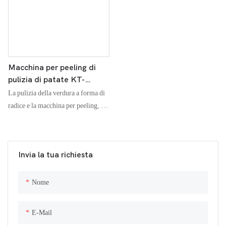
supermercati freschi, ecc.
Macchina per peeling di
pulizia di patate KT-
WN800 con spazzola in
La pulizia della verdura a forma di
nylon rotolante
radice e la macchina per peeling, in
sostituzione del pennello morbido
può pulire e lucidare la pelle di
frutta e verdura
Invia la tua richiesta
Nome
E-Mail