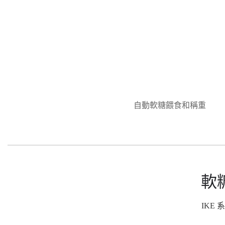
自動軟糖餵食和稱重
軟
IKE