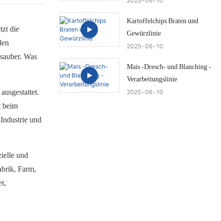
2025
06
10
Kartoffelchips Braten und
tzt die
Gewürzlinie
den
2025
06
10
 sauber. Was
Mais -Dresch- und Blanching -
Verarbeitungslinie
usgestattet.
2025
06
10
t beim
-Industrie und
ielle und
abrik, Farm,
t,