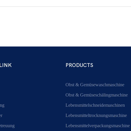
LINK
PRODUCTS
Obst & Gemüsewaschmaschine
Obst & Gemüseschälingmaschine
ng
Lebensmittelschneidemaschinen
er
Lebensmitteltrocknungsmaschine
treuung
Lebensmittelverpackungsmaschine