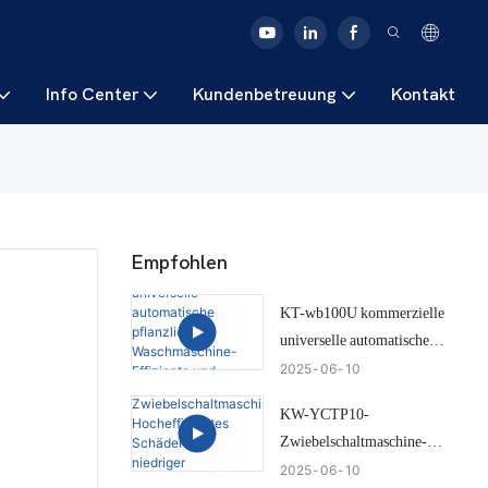
Info Center
Kundenbetreuung
Kontakt
Empfohlen
KT-wb100U kommerzielle
universelle automatische
pflanzliche Waschmaschine-
2025
06
10
Effiziente und intelligente
KW-YCTP10-
Zwiebelreinigungslösung
Zwiebelschaltmaschine-
Hocheffizientes Schäden mit
2025
06
10