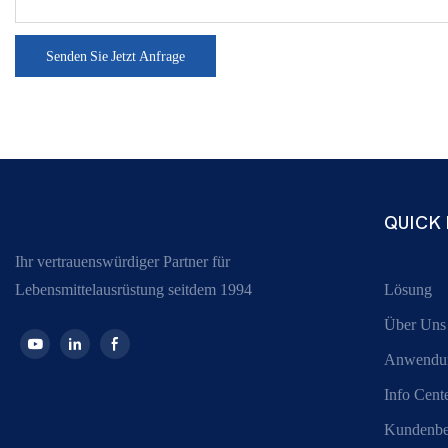
Senden Sie Jetzt Anfrage
QUICK 
Ihr vertrauenswürdiger Partner für
Lebensmittelausrüstung seitdem 1994
Lösung
Über Uns
Anwendu
Info Cent
Kundenbe