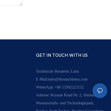
GET IN TOUCH WITH US
Technische Beraterin: Lana
E-Mail:
sales@ikemachinery.com
WhatsApp: +86 13392222132
Adresse: Keyuan Road Nr. 2, Shishan
Wissenschafts- und Technologiepark,
Nanhai, Stadt Foshan, Provinz Guangdong,