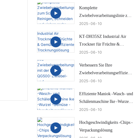
niedriger Schadensschürze
Komplette
Zwiebelverarbeitungslinie zum
Schälen, Reinigen, Schneiden
2025
06
10
und vielem mehr
KT-DH35SZ Industrial Air
Trockner für Früchte &
Gemüse | Effiziente
2025
06
10
Trocknungslösung von Ike
Verbessern Sie Ihre
Zwiebelverarbeitungseffizienz
mit der IKE KW-QG500-
2025
06
10
Zwiebel- und
Effiziente Maniok -Wasch- und
Hecktrimmungsmaschine
Schälenmaschine Ike -Wurzel -
Gemüse -Verarbeitungslösung
2025
06
10
Hochgeschwindigkeits -Chips -
Verpackungslösung