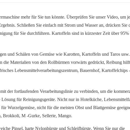
ermaschine mehr für Sie tun könnte. Überprüfen Sie unser Video, um je
rgebnis. Schließen Sie einfach mit Strom und Wasser an, drücken Sie 
inigung für Sie durchführen. Kartoffeln sind in kürzester Zeit über 95%
gen und Schälen von Gemüse wie Karotten, Kartoffeln und Taros usw. a
n die Materialien von den Rollbürmen vorwärts gedrückt, Reibung hilf
frisches Lebensmittelverarbeitungszentrum, Bauernhof, Kartoffelchips 
 mit der fortlaufenden Verarbeitungslinie zu verbinden, um die kommerz
te Lösung für Reinigungsgeräte. Nicht nur in Hotelküche, Lebensmittelf
 für Wurzelgemüse, nicht für die meisten Obst und Blattgemüse geeigne
en, Brokkoli, M -Gurke, Sellerie, Mango.
eiche Pinsel, harte Nylonbürste und Schleifbürste. Wenn Sie nur die