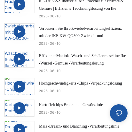
KT-DH35SZ Industrial Air Trockner für Früchte &
Gemüse | Effiziente Trocknungslösung von Ike
2025
06
10
Verbessern Sie Ihre Zwiebelverarbeitungseffizienz
mit der IKE KW-QG500-Zwiebel- und
Hecktrimmungsmaschine
2025
06
10
Effiziente Maniok -Wasch- und Schälenmaschine Ike
-Wurzel -Gemüse -Verarbeitungslösung
2025
06
10
Hochgeschwindigkeits -Chips -Verpackungslösung
2025
06
10
Kartoffelchips Braten und Gewürzlinie
2025
06
10
Mais -Dresch- und Blanching -Verarbeitungslinie