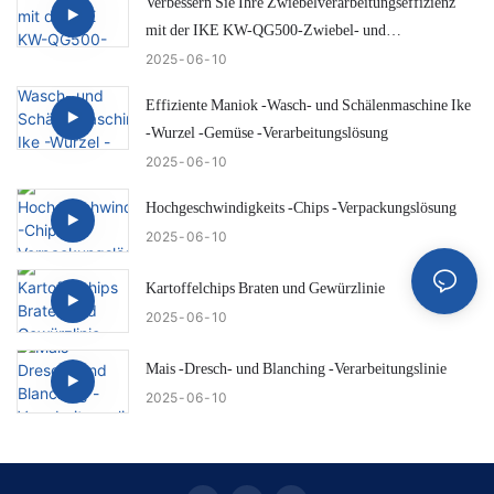
Verbessern Sie Ihre Zwiebelverarbeitungseffizienz
mit der IKE KW-QG500-Zwiebel- und
Hecktrimmungsmaschine
2025
06
10
Effiziente Maniok -Wasch- und Schälenmaschine Ike
-Wurzel -Gemüse -Verarbeitungslösung
2025
06
10
Hochgeschwindigkeits -Chips -Verpackungslösung
2025
06
10
Kartoffelchips Braten und Gewürzlinie
2025
06
10
Mais -Dresch- und Blanching -Verarbeitungslinie
2025
06
10