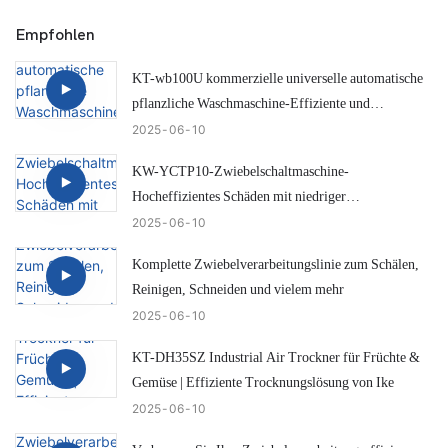
Empfohlen
KT-wb100U kommerzielle universelle automatische
pflanzliche Waschmaschine-Effiziente und
intelligente Zwiebelreinigungslösung
2025
06
10
KW-YCTP10-Zwiebelschaltmaschine-
Hocheffizientes Schäden mit niedriger
Schadensschürze
2025
06
10
Komplette Zwiebelverarbeitungslinie zum Schälen,
Reinigen, Schneiden und vielem mehr
2025
06
10
KT-DH35SZ Industrial Air Trockner für Früchte &
Gemüse | Effiziente Trocknungslösung von Ike
2025
06
10