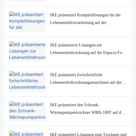
auf der FoodExpo Kazakhstan 2025
IKE präsentiert Komplettlösungen für die
Lebensmittelverarbeitung auf der
GULFOOD Manufacturing 2025
IKE präsentierte Lösungen zur
Lebensmitteltrocknung auf der Espacio Food
& Service 2025 in Chile
IKE präsentiert fortschrittliche
Lebensmitteltrocknungsmaschinen auf der
Agroprodmash 2025 in Moskau
IKE präsentiert den Schrank-
Wärmepumpentrockner WRH-100T auf der
usbekischen
Lebensmittelverarbeitungsmaschinenausstell
IKE präsentiert Lösungen zum Trocknen und
ung