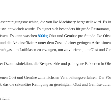
Blasenreinigungsmaschine, die von Ike Machinery hergestellt wird. Es ist
sw. entwickelt wurde. Es eignet sich besonders für große Restaurants
üssen. Es kann waschen
800kg
Obst und Gemüse pro Stunde. Ike Obst
und die Arbeitseffizienz unter dem Zustand einer geringen Arbeitsintens
ckgas, um Luftblasen zu erzeugen, um zu vibrieren, um Obst und Gem
er Ozondesinfektion, die Restpestizide und pathogene Bakterien in O
chenen Obst und Gemüse zum nächsten Verarbeitungsverfahren. Der För
, das die sekundäre Reinigung an gereinigtem Obst und Gemüse durc
.
orgung.