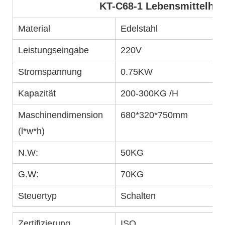
KT-C68-1 Lebensmittelha
Material
Edelstahl
Leistungseingabe
220V
Stromspannung
0.75KW
Kapazität
200-300KG
/H
Maschinendimension
680*320*750mm
(l*w*h)
N.W:
50KG
G.W:
70KG
Steuertyp
Schalten
Zertifizierung
ISO