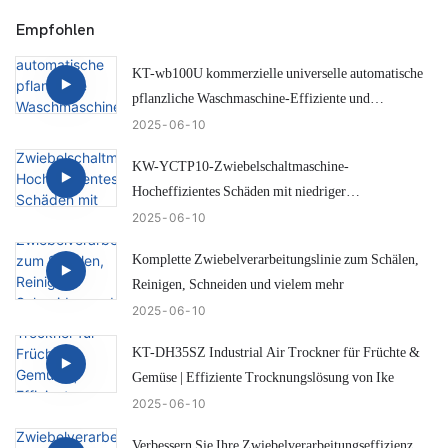
Empfohlen
KT-wb100U kommerzielle universelle automatische
pflanzliche Waschmaschine-Effiziente und
intelligente Zwiebelreinigungslösung
2025
06
10
KW-YCTP10-Zwiebelschaltmaschine-
Hocheffizientes Schäden mit niedriger
Schadensschürze
2025
06
10
Komplette Zwiebelverarbeitungslinie zum Schälen,
Reinigen, Schneiden und vielem mehr
2025
06
10
KT-DH35SZ Industrial Air Trockner für Früchte &
Gemüse | Effiziente Trocknungslösung von Ike
2025
06
10
Verbessern Sie Ihre Zwiebelverarbeitungseffizienz