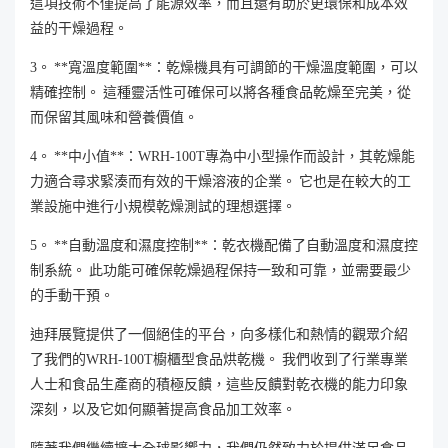
這項技術不僅提高了能源效率，而且還有助於更環保和成本效
益的干燥過程。
3。 **寬溫度範圍**：乾燥機具有可調節的干燥溫度範圍，可以
精確控制。 這種靈活性可確保可以將各種食品乾燥至完美，從
而保留其風味和營養價值。
4。 **中小值**：WRH-100T專為中小型操作而設計，其乾燥能
力適合尋求緊湊而有效的干燥溶液的企業。 它也是在較大的工
業設施中進行小規模乾燥測試的理想選擇。
5。 **自動溫度和濕度控制**：乾衣機配備了自動溫度和濕度控
制系統。 此功能可確保乾燥過程保持一致和可靠，並需要最少
的手動干預。
迪拜展覽提供了一個絕佳的平台，向多樣化和熱情的觀眾介紹
了我們的WRH-100T櫥櫃型食品烘乾機。 我們收到了行業專業
人士和食品生產商的積極反饋，這些反饋對乾衣機的能力印象
深刻，以及它如何顯著提高食品加工效率。