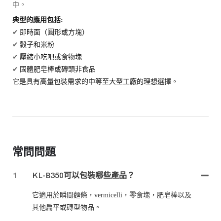
中。
典型的應用包括:
✔
即時面（圓形或方塊）
✔
穀子和米粉
✔
壓縮小吃吧或食物塊
✔
固體肥皂棒或磚頭非食品
它是具有高量包裝需求的中等至大型工廠的理想選擇。
常問問題
1
KL-B350可以包裝哪些產品？
它適用於瞬間麵條，vermicelli，零食塊，肥皂棒以及
其他扁平或磚型物品。