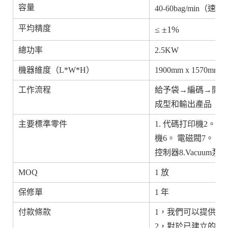
容量
40-60bag/min
平均精度
≤ ±1%
總功率
2.5KW
機器維度（L*W*H）
1900mm x 1570mm x
工作流程
給予袋→編碼→開放
成型和輸出產品
主要標準零件
1. 代碼打印機2。 
機6。 電磁閥7。 溫
控制器8.Vacuum泵
MOQ
1 放
保修單
1 年
付款條款
1，我們可以提供FOB
2，對於已建立的客