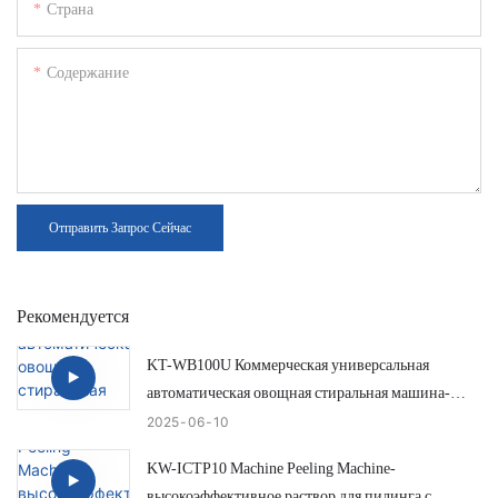
Страна
Содержание
Отправить Запрос Сейчас
Рекомендуется
KT-WB100U Коммерческая универсальная
автоматическая овощная стиральная машина-
эффективная и умная очистка лука
2025
06
10
KW-ICTP10 Machine Peeling Machine-
высокоэффективное раствор для пилинга с