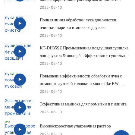
низким ими.
2025
06
10
Полная линия обработки лука для очистки,
очистки, нарезки и многого другого
2025
06
10
KT-DH35SZ Промышленная воздушная сушилка
для фруктов & овощей | Эффективное сушильное
раствор от IKE
2025
06
10
Повышение эффективности обработки лука с
помощью луковой головки и хвоста Ike KW-
QG500
2025
06
10
Эффективная маниока для промывки и пилинга
2025
06
10
Высокоскоростная упаковочная раствор
2025
06
10