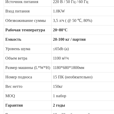
Источник питания
220 В / 50 Гц / 60 Гц
Вход питания
1.0KW
Обезвоживание суммы
3,5 л/ч ( @ 50 ℃, 80%)
Рабочая температура
20~80°C
Емкость
20-100 кг / партия
Уровень шума
≤65db (а)
Объем ветра
1100 м³/ч
Размер машины (L*W*H)
1180*680*1800мм
Номер подноса
15 ПК (необязательно)
Вес нетто
150кг
MOQ
1 набор
Гарантия
2 годы