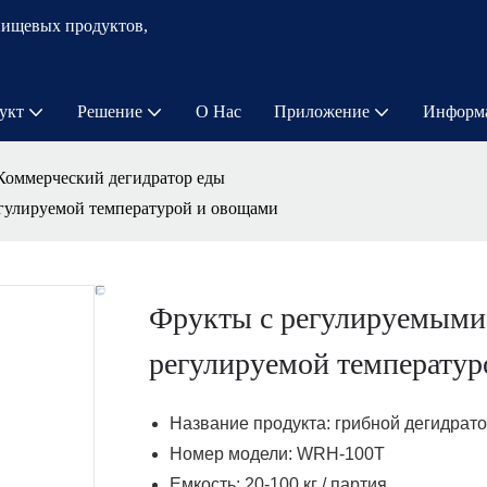
пищевых продуктов,
укт
Решение
О Нас
Приложение
Информ
Коммерческий дегидратор еды
гулируемой температурой и овощами
Фрукты с регулируемыми
регулируемой температур
Название продукта: грибной дегидрат
Номер модели: WRH-100T
Емкость: 20-100 кг / партия