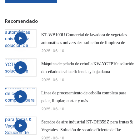
Recomendado
KT-WB100U Comercial de lavadora de vegetales
automáticas universales: solución de limpieza de
cebolla eficiente e inteligente
2025
06
10
Máquina de pelado de cebolla KW-YCTP10: solución
de ceñado de alta eficiencia y baja dama
2025
06
10
Línea de procesamiento de cebolla completa para
pelar, limpiar, cortar y más
2025
06
10
Secador de aire industrial KT-DH35SZ para frutas &
Vegetales | Solución de secado eficiente de Ike
2025
06
10