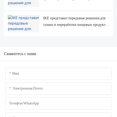
продуктов на Лондонской выставке
оборудования для пищевой
IKE представит передовые решения для
промышленности
сушки и переработки пищевых продуктов
на выставке MIHAS 2025 в Малайзии
Свяжитесь с нами
Имя
Электронная Почта
Телефон/WhatsApp